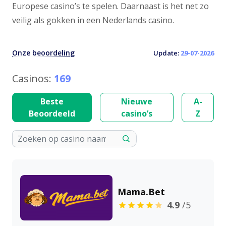
Europese casino’s te spelen. Daarnaast is het net zo
veilig als gokken in een Nederlands casino.
Onze beoordeling
Update:
29-07-2026
Casinos:
169
Beste
Nieuwe
A-
Beoordeeld
casino’s
Z
Mama.Bet
4.9
/5