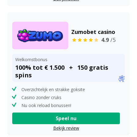
Zumobet casino
4.9
/5
Welkomstbonus
100% tot € 1.500 + 150 gratis
spins
Overzichtelijk en strakke goksite
Casino zonder cruks
Nu ook reload bonussen!
Speel nu
Bekijk review