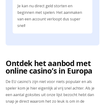
Je kan nu direct geld storten en
beginnen met spelen. Het aanmaken
van een account verloopt dus super
snel!
Ontdek het aanbod met
online casino’s in Europa
De EU casino’s zijn niet voor niets populair en als
speler kom je hier eigenlijk al vrij snel achter. Als je
een aantal goksites uit onze lijst bezocht hebt dan
snap je direct waarom het zo leuk is om in de