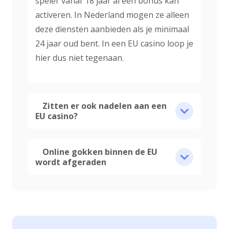
speler vanaf 18 jaar al een bonus kan
activeren. In Nederland mogen ze alleen
deze diensten aanbieden als je minimaal
24 jaar oud bent. In een EU casino loop je
hier dus niet tegenaan.
Zitten er ook nadelen aan een
EU casino?
Online gokken binnen de EU
wordt afgeraden