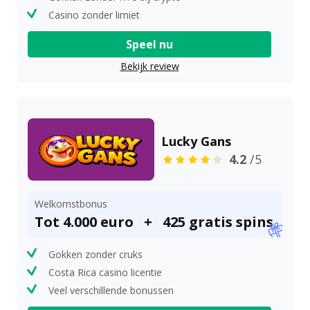
Casino zonder limiet
Speel nu
Bekijk review
Lucky Gans
4.2
/5
Welkomstbonus
Tot 4.000 euro + 425 gratis spins
Gokken zonder cruks
Costa Rica casino licentie
Veel verschillende bonussen