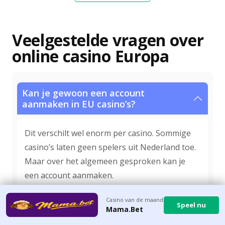
Veelgestelde vragen over
online casino Europa
Kan je gewoon een account
aanmaken in EU casino’s?
Dit verschilt wel enorm per casino. Sommige
casino’s laten geen spelers uit Nederland toe.
Maar over het algemeen gesproken kan je
een account aanmaken.
Casino van de maand
Speel nu
Mama.Bet
Is het strafbaar als je gaat gokken in
EU casino’s?