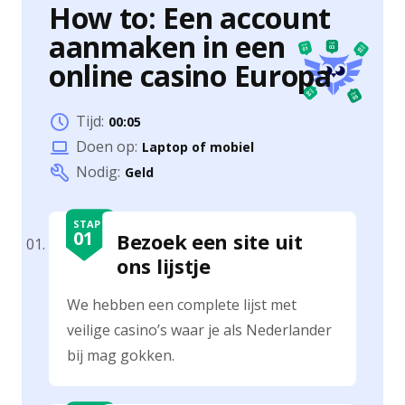
How to: Een account
aanmaken in een
online casino Europa
Tijd:
00:05
Doen op:
Laptop of mobiel
Nodig:
Geld
Bezoek een site uit
ons lijstje
We hebben een complete lijst met
veilige casino’s waar je als Nederlander
bij mag gokken.