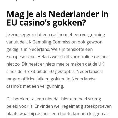
Mag je als Nederlander in
EU casino’s gokken?
Je zou zeggen dat een casino met een vergunning
vanuit de UK Gambling Commission ook gewoon
geldig is in Nederland. We zijn tenslotte een
Europese Unie. Helaas werkt dit voor online casino’s
niet zo. Dit heeft er niets mee te maken dat de UK
sinds de Brexit uit de EU gestapt is. Nederlanders
mogen officieel alleen gokken in Nederlandse
casino’s met een vergunning.
Dit betekent alleen niet dat hier een heel streng
beleid voor is. Er vinden wel regelmatig steekproeven
plaats waarbij casino’s een boete kunnen krijgen als