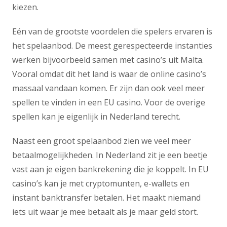
kiezen.
Eén van de grootste voordelen die spelers ervaren is
het spelaanbod. De meest gerespecteerde instanties
werken bijvoorbeeld samen met casino’s uit Malta.
Vooral omdat dit het land is waar de online casino’s
massaal vandaan komen. Er zijn dan ook veel meer
spellen te vinden in een EU casino. Voor de overige
spellen kan je eigenlijk in Nederland terecht.
Naast een groot spelaanbod zien we veel meer
betaalmogelijkheden. In Nederland zit je een beetje
vast aan je eigen bankrekening die je koppelt. In EU
casino’s kan je met cryptomunten, e-wallets en
instant banktransfer betalen. Het maakt niemand
iets uit waar je mee betaalt als je maar geld stort.