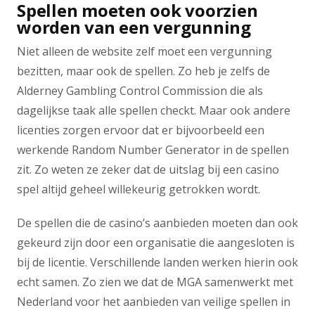
Spellen moeten ook voorzien
worden van een vergunning
Niet alleen de website zelf moet een vergunning
bezitten, maar ook de spellen. Zo heb je zelfs de
Alderney Gambling Control Commission die als
dagelijkse taak alle spellen checkt. Maar ook andere
licenties zorgen ervoor dat er bijvoorbeeld een
werkende Random Number Generator in de spellen
zit. Zo weten ze zeker dat de uitslag bij een casino
spel altijd geheel willekeurig getrokken wordt.
De spellen die de casino’s aanbieden moeten dan ook
gekeurd zijn door een organisatie die aangesloten is
bij de licentie. Verschillende landen werken hierin ook
echt samen. Zo zien we dat de MGA samenwerkt met
Nederland voor het aanbieden van veilige spellen in