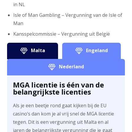
in NL
Isle of Man Gambling – Vergunning van de Isle of
Man
Kansspelcommissie – Vergunning uit België
Malta
Engeland
Nederland
MGA licentie is één van de
belangrijkste licenties
Als je een beetje rond gaat kijken bij de EU
casino’s dan kom je al vrij snel de MGA licentie
tegen. Dit is een vergunning uit Malta en al
jaren de belangrijkste vergunning die je gaat