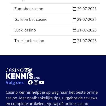
Zumobet casino
29-07-2026
Galleon bet casino
29-07-2026
Lucki casino
21-07-2026
True Luck casino
21-07-2026
Facebook
Instagram
YouTube
Volg ons
Casino Kennis helpt je op weg naar het beste online
casino. Met onafhankelijke tips, uitgebreide reviews
en complete artikelen, zijn wij dé online casino