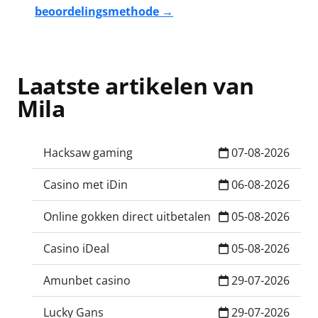
beoordelingsmethode →
Laatste artikelen van
Mila
Hacksaw gaming
07-08-2026
Casino met iDin
06-08-2026
Online gokken direct uitbetalen
05-08-2026
Casino iDeal
05-08-2026
Amunbet casino
29-07-2026
Lucky Gans
29-07-2026