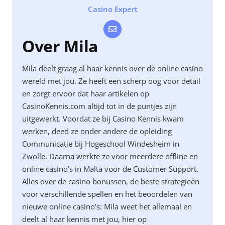
Casino Expert
Over Mila
Mila deelt graag al haar kennis over de online casino
wereld met jou. Ze heeft een scherp oog voor detail
en zorgt ervoor dat haar artikelen op
CasinoKennis.com altijd tot in de puntjes zijn
uitgewerkt. Voordat ze bij Casino Kennis kwam
werken, deed ze onder andere de opleiding
Communicatie bij Hogeschool Windesheim in
Zwolle. Daarna werkte ze voor meerdere offline en
online casino’s in Malta voor de Customer Support.
Alles over de casino bonussen, de beste strategieën
voor verschillende spellen en het beoordelen van
nieuwe online casino's: Mila weet het allemaal en
deelt al haar kennis met jou, hier op