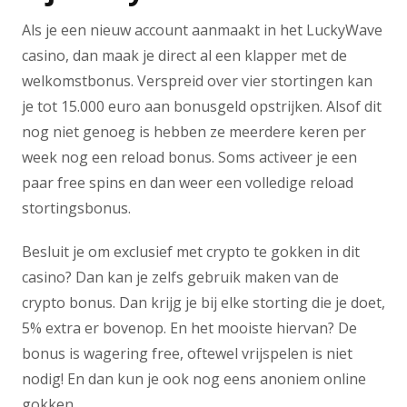
Als je een nieuw account aanmaakt in het LuckyWave
casino, dan maak je direct al een klapper met de
welkomstbonus. Verspreid over vier stortingen kan
je tot 15.000 euro aan bonusgeld opstrijken. Alsof dit
nog niet genoeg is hebben ze meerdere keren per
week nog een reload bonus. Soms activeer je een
paar free spins en dan weer een volledige reload
stortingsbonus.
Besluit je om exclusief met crypto te gokken in dit
casino? Dan kan je zelfs gebruik maken van de
crypto bonus. Dan krijg je bij elke storting die je doet,
5% extra er bovenop. En het mooiste hiervan? De
bonus is wagering free, oftewel vrijspelen is niet
nodig! En dan kun je ook nog eens anoniem online
gokken.