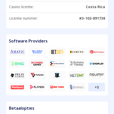
Casino licentie:
Costa Rica
Licentie nummer:
#3-102-891738
Software Providers
+5
Betaalopties