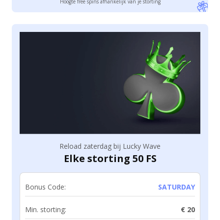
Hoogte free spins afhankelijk van je storting
Reload zaterdag bij Lucky Wave
Elke storting 50 FS
Bonus Code:
SATURDAY
Min. storting:
€ 20