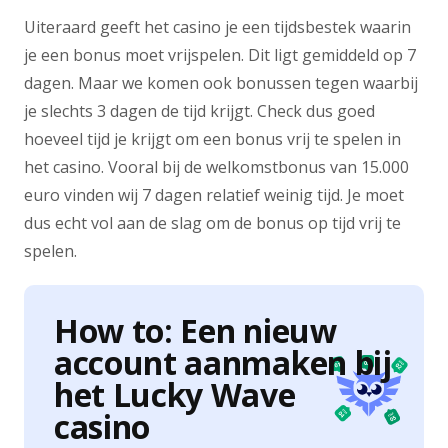
Uiteraard geeft het casino je een tijdsbestek waarin
je een bonus moet vrijspelen. Dit ligt gemiddeld op 7
dagen. Maar we komen ook bonussen tegen waarbij
je slechts 3 dagen de tijd krijgt. Check dus goed
hoeveel tijd je krijgt om een bonus vrij te spelen in
het casino. Vooral bij de welkomstbonus van 15.000
euro vinden wij 7 dagen relatief weinig tijd. Je moet
dus echt vol aan de slag om de bonus op tijd vrij te
spelen.
How to: Een nieuw
account aanmaken bij
het Lucky Wave
casino