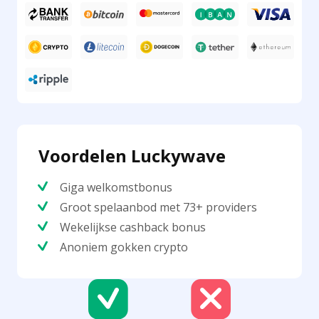
Voordelen Luckywave
Giga welkomstbonus
Groot spelaanbod met 73+ providers
Wekelijkse cashback bonus
Anoniem gokken crypto