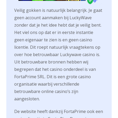
Veilig gokken is natuurlijk belangrijk. Je gaat
geen account aanmaken bij LuckyWave
zonder dat je het idee hebt dat je veilig bent.
Het viel ons op dat er in eerste instantie
geen eigenaar te zien is en geen casino
licentie. Dit roept natuurlijk vraagtekens op
over hoe betrouwbaar Luckywave casino is.
Uit betrouwbare bronnen hebben wij
begrepen dat het casino onderdeel is van
FortaPrime SRL. Dit is een grote casino
organisatie waarbij verschillende
betrouwbare online casino’s zijn
aangesloten.
De website heeft dankzij FortaPrime ook een