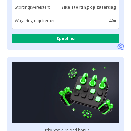
Stortingsvereisten:
Elke storting op zaterdag
Wagering requirement:
40x
Speel nu
Lucky Wave reload bonus