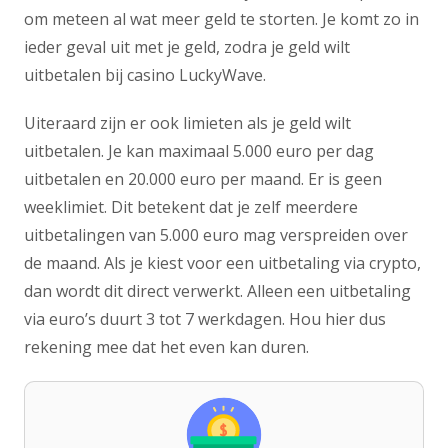
om meteen al wat meer geld te storten. Je komt zo in
ieder geval uit met je geld, zodra je geld wilt
uitbetalen bij casino LuckyWave.
Uiteraard zijn er ook limieten als je geld wilt
uitbetalen. Je kan maximaal 5.000 euro per dag
uitbetalen en 20.000 euro per maand. Er is geen
weeklimiet. Dit betekent dat je zelf meerdere
uitbetalingen van 5.000 euro mag verspreiden over
de maand. Als je kiest voor een uitbetaling via crypto,
dan wordt dit direct verwerkt. Alleen een uitbetaling
via euro’s duurt 3 tot 7 werkdagen. Hou hier dus
rekening mee dat het even kan duren.