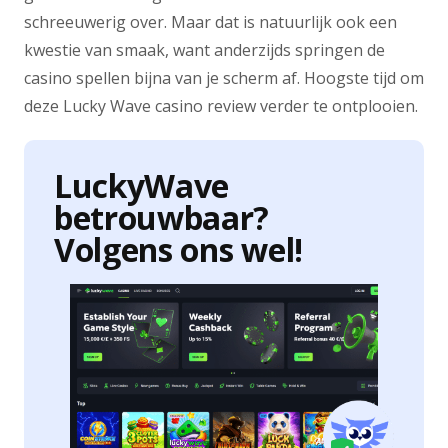
schreeuwerig over. Maar dat is natuurlijk ook een
kwestie van smaak, want anderzijds springen de
casino spellen bijna van je scherm af. Hoogste tijd om
deze Lucky Wave casino review verder te ontplooien.
LuckyWave
betrouwbaar?
Volgens ons wel!