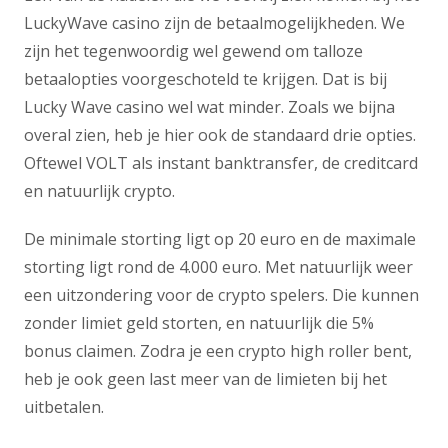
LuckyWave casino zijn de betaalmogelijkheden. We
zijn het tegenwoordig wel gewend om talloze
betaalopties voorgeschoteld te krijgen. Dat is bij
Lucky Wave casino wel wat minder. Zoals we bijna
overal zien, heb je hier ook de standaard drie opties.
Oftewel VOLT als instant banktransfer, de creditcard
en natuurlijk crypto.
De minimale storting ligt op 20 euro en de maximale
storting ligt rond de 4.000 euro. Met natuurlijk weer
een uitzondering voor de crypto spelers. Die kunnen
zonder limiet geld storten, en natuurlijk die 5%
bonus claimen. Zodra je een crypto high roller bent,
heb je ook geen last meer van de limieten bij het
uitbetalen.