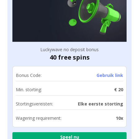
Luckywave no deposit bonus
40 free spins
Bonus Code:
Gebruik link
Min. storting:
€ 20
Stortingsvereisten:
Elke eerste storting
Wagering requirement:
10x
Speel nu