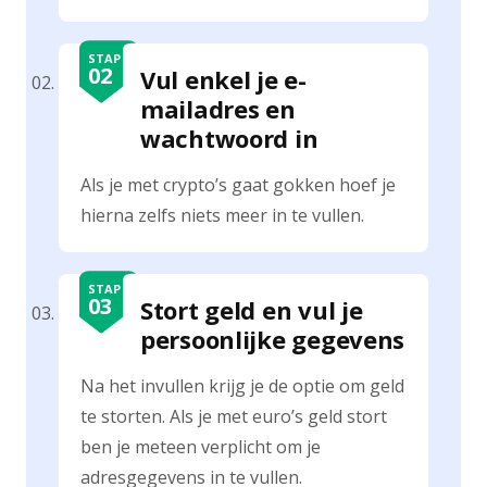
Vul enkel je e-
mailadres en
wachtwoord in
Als je met crypto’s gaat gokken hoef je
hierna zelfs niets meer in te vullen.
Stort geld en vul je
persoonlijke gegevens
Na het invullen krijg je de optie om geld
te storten. Als je met euro’s geld stort
ben je meteen verplicht om je
adresgegevens in te vullen.