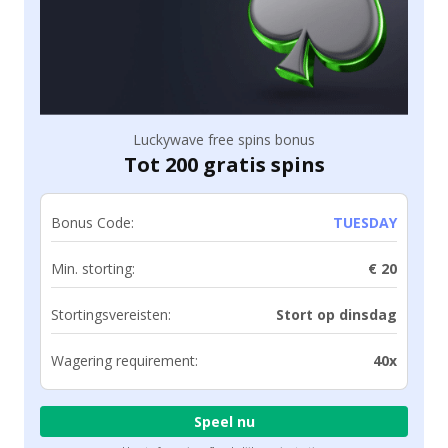
Luckywave free spins bonus
Tot 200 gratis spins
Bonus Code:
TUESDAY
Min. storting:
€ 20
Stortingsvereisten:
Stort op dinsdag
Wagering requirement:
40x
Speel nu