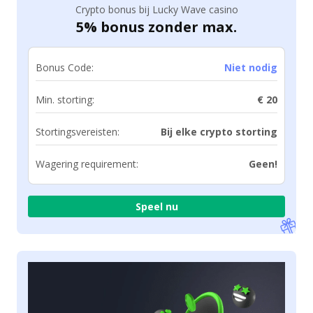
Crypto bonus bij Lucky Wave casino
5% bonus zonder max.
Bonus Code:
Niet nodig
Min. storting:
€ 20
Stortingsvereisten:
Bij elke crypto storting
Wagering requirement:
Geen!
Speel nu