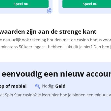
Speel nu
Speel nu
waarden zijn aan de strenge kant
t je natuurlijk ook rekening houden met de casino bonus voo
d minstens 50 keer ingezet hebben. Lukt dit je niet? Dan b
 eenvoudig een nieuw account
op of mobiel
Geld
Nodig:
t Spin Star casino? Je leert hier hoe je binnen een minuut a