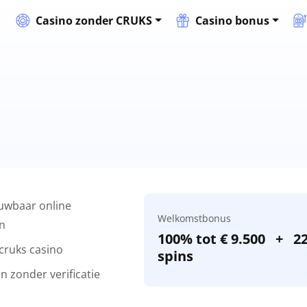
Casino zonder CRUKS
Casino bonus
uwbaar online
Welkomstbonus
n
100% tot € 9.500 + 22
cruks casino
spins
n zonder verificatie