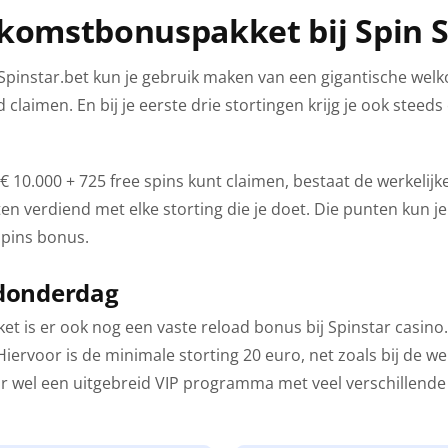
komstbonuspakket bij Spin S
j Spinstar.bet kun je gebruik maken van een gigantische we
 claimen. En bij je eerste drie stortingen krijg je ook steed
t € 10.000 + 725 free spins kunt claimen, bestaat de werkeli
ten verdiend met elke storting die je doet. Die punten kun j
spins bonus.
 donderdag
 is er ook nog een vaste reload bonus bij Spinstar casino. 
 Hiervoor is de minimale storting 20 euro, net zoals bij de 
ar wel een uitgebreid VIP programma met veel verschillende