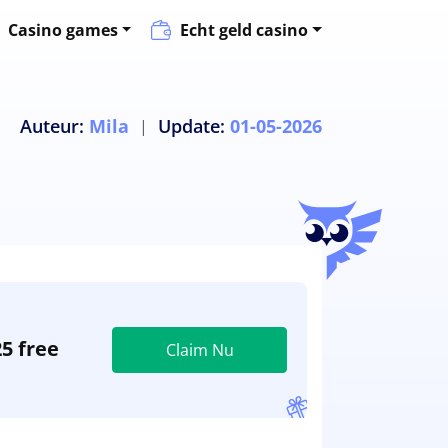
Casino games
Echt geld casino
Auteur:
Mila
Update:
01-05-2026
|
5 free
Claim Nu