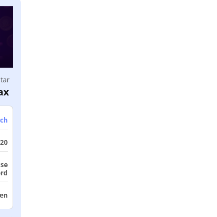
tar
ax
ch
 20
kse
erd
en