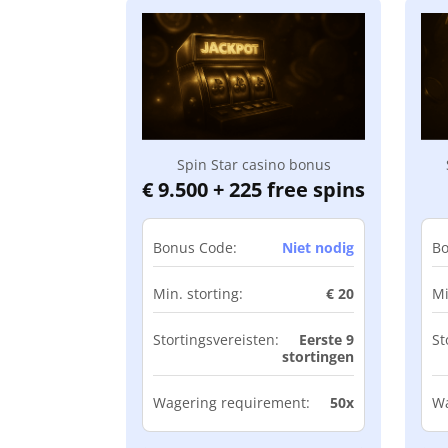
Spin Star casino bonus
€ 9.500 + 225 free spins
Bonus Code:
Niet nodig
Bo
Min. storting:
€ 20
Mi
Stortingsvereisten:
Eerste 9
St
stortingen
Wagering requirement:
50x
Wa