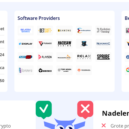
Software Providers
B
et
ent
24
ica
50
Nadelen
rypto
Grote pr