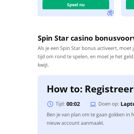
Speel nu
Spin Star casino bonusvoor
Als je een Spin Star bonus activeert, moe
tijd om rond te spelen, en moet je het gel
kwijt.
How to: Registreer
00:02
Lapt
Tijd:
Doen op:
Ben je van plan om te gaan gokken in he
nieuw account aanmaakt.