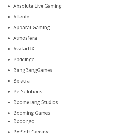
Absolute Live Gaming
Altente
Apparat Gaming
Atmosfera
AvatarUX
Baddingo
BangBangGames
Belatra
BetSolutions
Boomerang Studios
Booming Games
Booongo
BetSoft Gaming