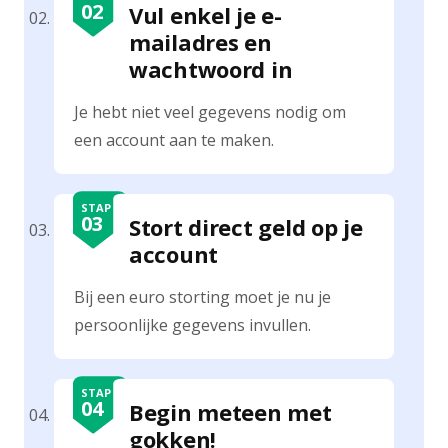
Vul enkel je e-
mailadres en
wachtwoord in
Je hebt niet veel gegevens nodig om
een account aan te maken.
Stort direct geld op je
account
Bij een euro storting moet je nu je
persoonlijke gegevens invullen.
Begin meteen met
gokken!