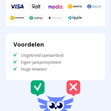
Voordelen
Uitgebreid spelaanbod
Eigen jackpotsysteem
Hoge limieten