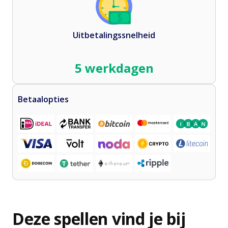
Uitbetalingssnelheid
5 werkdagen
Betaalopties
Deze spellen vind je bij