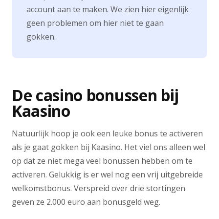
account aan te maken. We zien hier eigenlijk
geen problemen om hier niet te gaan
gokken.
De casino bonussen bij
Kaasino
Natuurlijk hoop je ook een leuke bonus te activeren
als je gaat gokken bij Kaasino. Het viel ons alleen wel
op dat ze niet mega veel bonussen hebben om te
activeren. Gelukkig is er wel nog een vrij uitgebreide
welkomstbonus. Verspreid over drie stortingen
geven ze 2.000 euro aan bonusgeld weg.