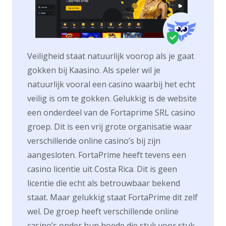
Veiligheid staat natuurlijk voorop als je gaat
gokken bij Kaasino. Als speler wil je
natuurlijk vooral een casino waarbij het echt
veilig is om te gokken. Gelukkig is de website
een onderdeel van de Fortaprime SRL casino
groep. Dit is een vrij grote organisatie waar
verschillende online casino’s bij zijn
aangesloten. FortaPrime heeft tevens een
casino licentie uit Costa Rica. Dit is geen
licentie die echt als betrouwbaar bekend
staat. Maar gelukkig staat FortaPrime dit zelf
wel. De groep heeft verschillende online
casino’s onder hun hoede die stuk voor stuk