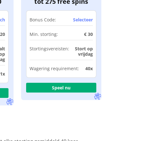
0
tot 275 free spins
ch
Bonus Code:
Selecteer
 20
Min. storting:
€ 30
alt
Stortingsvereisten:
Stort op
op
vrijdag
ag
Wagering requirement:
40x
1x
Speel nu