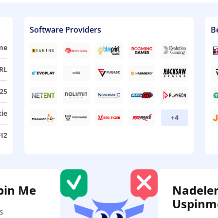
Software Providers
B
me
RL
25
tie
+4
FI2
Spin Me
Nadelen
Uspinm
s