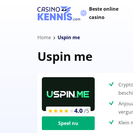
Skip to content
Beste online
casino
Home
Uspin me
Uspin me
Crypto
besch
Anjou
4.0
/5
vergu
Klein m
Speel nu