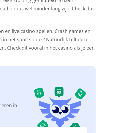
oet elke storting gemiddeld 40 keer
eload bonus wel minder lang zijn. Check dus
en en live casino spellen. Crash games en
n in het sportsbook? Natuurlijk telt deze
n. Check dit vooral in het casino als je een
reren in