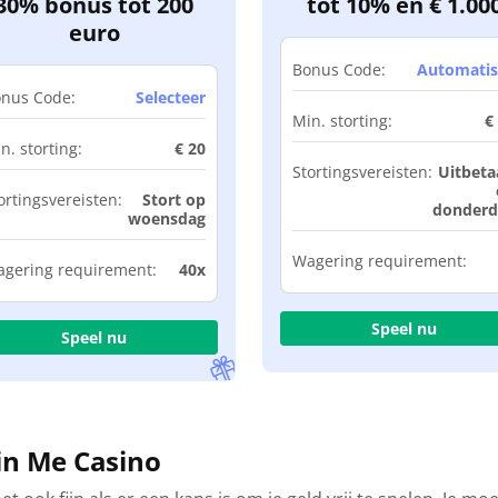
30% bonus tot 200
tot 10% en € 1.00
euro
Bonus Code:
Automatis
nus Code:
Selecteer
Min. storting:
€
n. storting:
€ 20
Stortingsvereisten:
Uitbeta
ortingsvereisten:
Stort op
donderd
woensdag
Wagering requirement:
gering requirement:
40x
Speel nu
Speel nu
in Me Casino