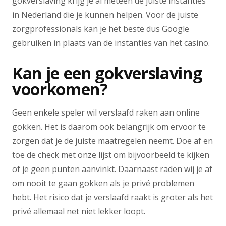
gokverslaving krijg je al meteen de juiste instanties
in Nederland die je kunnen helpen. Voor de juiste
zorgprofessionals kan je het beste dus Google
gebruiken in plaats van de instanties van het casino.
Kan je een gokverslaving
voorkomen?
Geen enkele speler wil verslaafd raken aan online
gokken. Het is daarom ook belangrijk om ervoor te
zorgen dat je de juiste maatregelen neemt. Doe af en
toe de check met onze lijst om bijvoorbeeld te kijken
of je geen punten aanvinkt. Daarnaast raden wij je af
om nooit te gaan gokken als je privé problemen
hebt. Het risico dat je verslaafd raakt is groter als het
privé allemaal net niet lekker loopt.