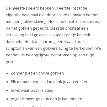
De meeste spelers hebben in eerste instantie
eigenlijk helemaal niet door dat ze te maken hebben
met een gokverslaving. Het is ook niet iets wat direct
na het gokken gebeurd. Meestal ontstaat een
verslaving heel geleidelijk zonder dat je het zelf
doorhebt. Het kan daarom geen kwaad om de
symptomen van een gokverslaving te herkennen. We
hebben de belangrijkste symptomen op een rijtje
gezet:
Zonder plezier online gokken
Elk moment van de dag denk je aan gokken
Je verwaarloost relaties
Je geeft meer geld uit dan je kan missen