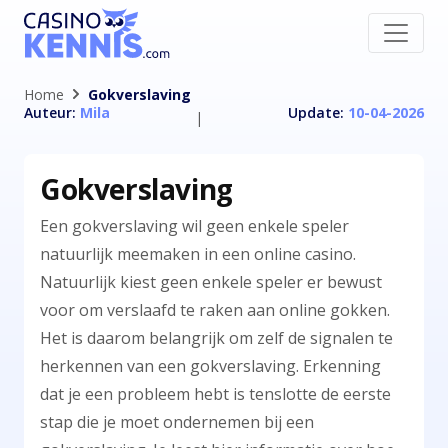
Skip to content
Home
Gokverslaving
Auteur:
Mila
Update:
10-04-2026
|
Gokverslaving
Een gokverslaving wil geen enkele speler
natuurlijk meemaken in een online casino.
Natuurlijk kiest geen enkele speler er bewust
voor om verslaafd te raken aan online gokken.
Het is daarom belangrijk om zelf de signalen te
herkennen van een gokverslaving. Erkenning
dat je een probleem hebt is tenslotte de eerste
stap die je moet ondernemen bij een