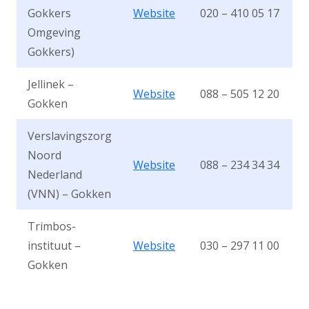
Gokkers
Website
020 – 410 05 17
Omgeving
Gokkers)
Jellinek –
Website
088 – 505 12 20
Gokken
Verslavingszorg
Noord
Website
088 – 234 34 34
Nederland
(VNN) – Gokken
Trimbos-
instituut –
Website
030 – 297 11 00
Gokken