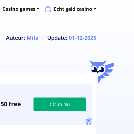
Casino games
Echt geld casino
Auteur:
Mila
Update:
01-12-2025
|
50 free
Claim Nu