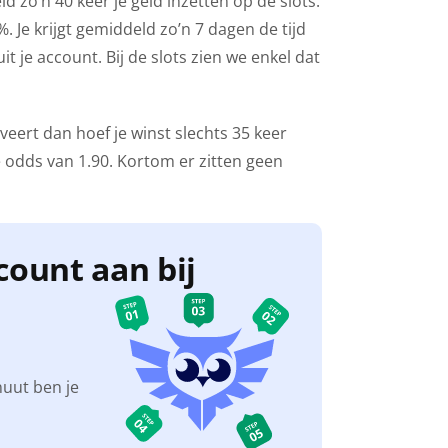
zo’n 40 keer je geld inzetten op de slots.
. Je krijgt gemiddeld zo’n 7 dagen de tijd
it je account. Bij de slots zien we enkel dat
iveert dan hoef je winst slechts 35 keer
 odds van 1.90. Kortom er zitten geen
ount aan bij
nuut ben je