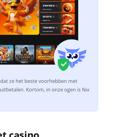
en dat ze het beste voorhebben met
itbetalen. Kortom, in onze ogen is Nix
et casino