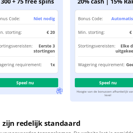
 300 + 75 free spins
20% cash | 15% Ra
nus Code:
Niet nodig
Bonus Code:
Automatis
n. storting:
€ 20
Min. storting:
€
ortingsvereisten:
Eerste 3
Stortingsvereisten:
Elke 
stortingen
uitgeke
gering requirement:
1x
Wagering requirement:
Ge
Speel nu
Speel nu
Hoogte van de bonussen afhankelijk va
level
ijn redelijk standaard