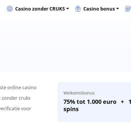
Casino zonder CRUKS
Casino bonus
te online casino
Welkomstbonus
 zonder cruks
75% tot 1.000 euro + 1
spins
erificatie voor