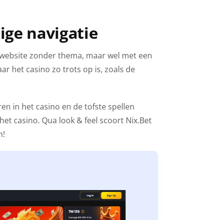
ige navigatie
een website zonder thema, maar wel met een
r het casino zo trots op is, zoals de
en in het casino en de tofste spellen
het casino. Qua look & feel scoort Nix.Bet
n!