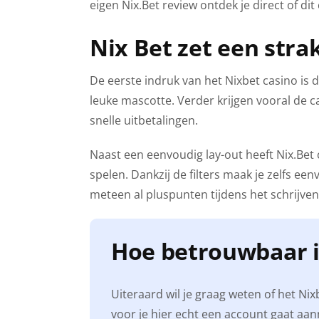
eigen Nix.Bet review ontdek je direct of d
Nix Bet zet een stra
De eerste indruk van het Nixbet casino is 
leuke mascotte. Verder krijgen vooral de ca
snelle uitbetalingen.
Naast een eenvoudig lay-out heeft Nix.Bet c
spelen. Dankzij de filters maak je zelfs e
meteen al pluspunten tijdens het schrijven 
Hoe betrouwbaar is
Uiteraard wil je graag weten of het Ni
voor je hier echt een account gaat aan