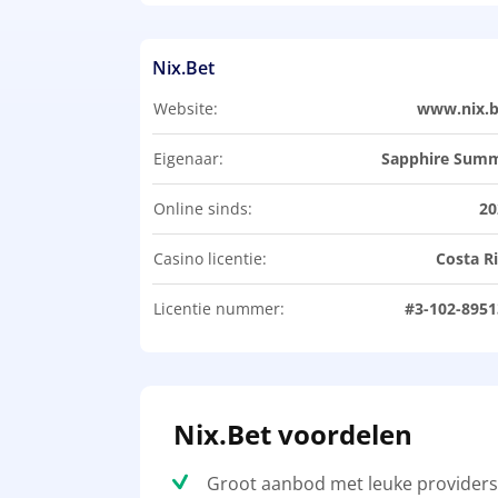
Nix.Bet
Website:
www.nix.b
Eigenaar:
Sapphire Summ
Online sinds:
20
Casino licentie:
Costa R
Licentie nummer:
#3-102-8951
Nix.Bet voordelen
Groot aanbod met leuke providers