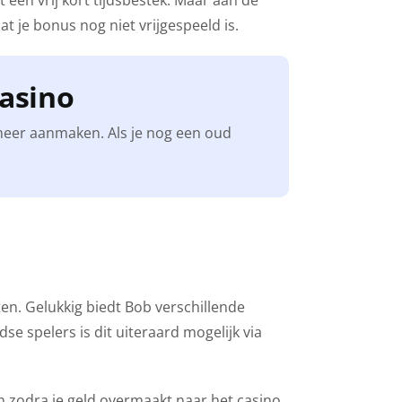
t je bonus nog niet vrijgespeeld is.
asino
meer aanmaken. Als je nog een oud
ten. Gelukkig biedt Bob verschillende
e spelers is dit uiteraard mogelijk via
en zodra je geld overmaakt naar het casino.