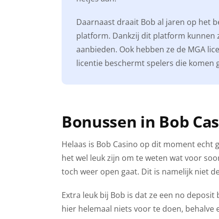
Daarnaast draait Bob al jaren op het b
platform. Dankzij dit platform kunnen z
aanbieden. Ook hebben ze de MGA lice
licentie beschermt spelers die komen 
Bonussen in Bob Cas
Helaas is Bob Casino op dit moment echt g
het wel leuk zijn om te weten wat voor so
toch weer open gaat. Dit is namelijk niet d
Extra leuk bij Bob is dat ze een no deposi
hier helemaal niets voor te doen, behalve 