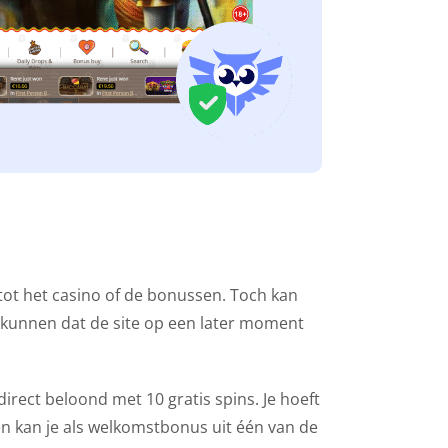
tot het casino of de bonussen. Toch kan
r kunnen dat de site op een later moment
irect beloond met 10 gratis spins. Je hoeft
en kan je als welkomstbonus uit één van de