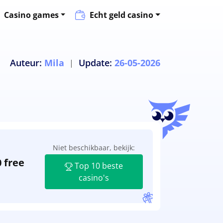
Casino games
Echt geld casino
Auteur:
Mila
Update:
26-05-2026
|
Niet beschikbaar, bekijk:
 free
Top 10 beste
casino's