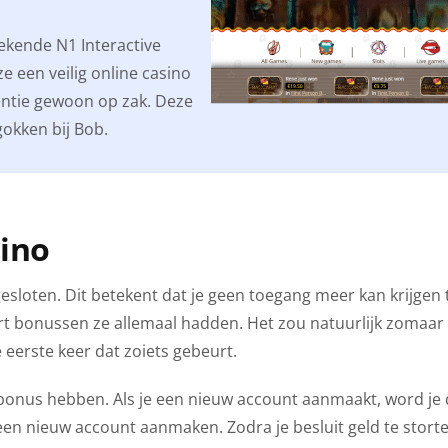
ekende N1 Interactive
e een veilig online casino
ntie gewoon op zak. Deze
gokken bij Bob.
ino
esloten. Dit betekent dat je geen toegang meer kan krijgen 
ort bonussen ze allemaal hadden. Het zou natuurlijk zomaa
e eerste keer dat zoiets gebeurt.
t bonus hebben. Als je een nieuw account aanmaakt, word je d
een nieuw account aanmaken. Zodra je besluit geld te stort