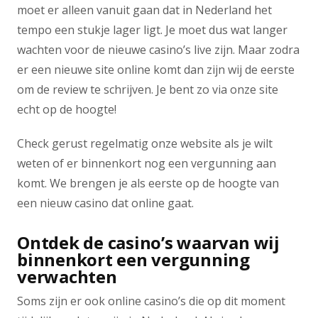
moet er alleen vanuit gaan dat in Nederland het
tempo een stukje lager ligt. Je moet dus wat langer
wachten voor de nieuwe casino’s live zijn. Maar zodra
er een nieuwe site online komt dan zijn wij de eerste
om de review te schrijven. Je bent zo via onze site
echt op de hoogte!
Check gerust regelmatig onze website als je wilt
weten of er binnenkort nog een vergunning aan
komt. We brengen je als eerste op de hoogte van
een nieuw casino dat online gaat.
Ontdek de casino’s waarvan wij
binnenkort een vergunning
verwachten
Soms zijn er ook online casino’s die op dit moment