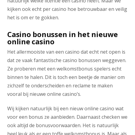
natuurlijk welke licentie een casino heeft. Maar we
kijken ook echt per casino hoe betrouwbaar en veilig
het is om er te gokken.
Casino bonussen in het nieuwe
online casino
Het allermooiste van een casino dat echt net open is
dat ze vaak fantastische casino bonussen weggeven.
Ze proberen met een welkomstbonus spelers echt
binnen te halen. Dit is toch een beetje de manier om
zichzelf te onderscheiden en reclame te maken
vooral bij nieuwe online casino’s.
Wij kijken natuurlijk bij een nieuw online casino wat
voor een bonus ze aanbieden. Daarnaast checken we
ook altijd de bonusvoorwaarden. Het is natuurlijk
heel leuk als er een toffe welkomstbonus is. Maar als