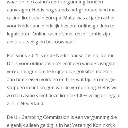
waar online casino’s een vergunning konden
aanvragen. Het is nog steeds het grootste land met
casino licenties in Europa. Malta was al jaren actief
voor Nederland eindelijk besloot online gokken te
legaliseren. Online casino’s met deze licentie zijn
absoluut veilig en betrouwbaar.
Pas sinds 2021 is er de Nederlandse casino licentie.
Dit is voor online casino’s echt één van de lastigste
vergunningen om te krijgen. De goksites moeten
aan hoge eisen voldoen en flink wat tijd en energie
stoppen in het krijgen van de vergunning. Het is wel
zo dat casino’s met deze licentie 100% veilig en legaal
zijn in Nederland.
De UK Gambling Commission is een vergunning die
eigenlijk alleen geldig is in het Verenigd Koninkrijk.