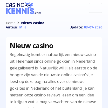
Skip to content
Home
Nieuw casino
Auteur:
Mila
Update:
03-07-2026
|
Nieuw casino
Regelmatig komt er natuurlijk een nieuw casino
uit. Helemaal sinds online gokken in Nederland
gelegaliseerd is. Natuurlijk wil jij als eerste op de
hoogte zijn van de nieuwste online casino’s! Je
leest op deze pagina alles over de nieuwe
goksites in Nederland of het buitenland. Je kan
meteen onze casino reviews lezen om een idee
te krijgen wat je mag verwachten van de nieuwe