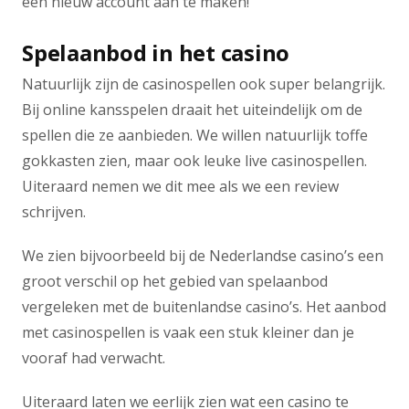
een nieuw account aan te maken!
Spelaanbod in het casino
Natuurlijk zijn de casinospellen ook super belangrijk.
Bij online kansspelen draait het uiteindelijk om de
spellen die ze aanbieden. We willen natuurlijk toffe
gokkasten zien, maar ook leuke live casinospellen.
Uiteraard nemen we dit mee als we een review
schrijven.
We zien bijvoorbeeld bij de Nederlandse casino’s een
groot verschil op het gebied van spelaanbod
vergeleken met de buitenlandse casino’s. Het aanbod
met casinospellen is vaak een stuk kleiner dan je
vooraf had verwacht.
Uiteraard laten we eerlijk zien wat een casino te