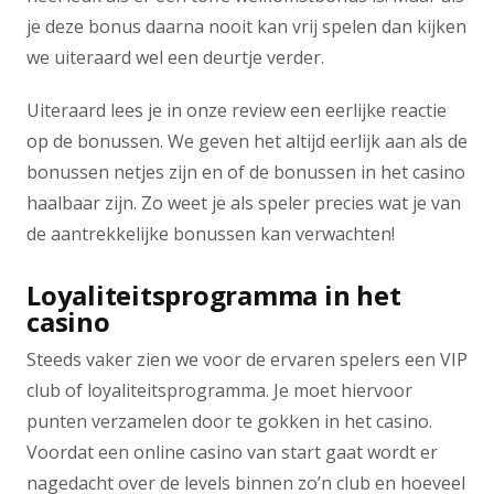
je deze bonus daarna nooit kan vrij spelen dan kijken
we uiteraard wel een deurtje verder.
Uiteraard lees je in onze review een eerlijke reactie
op de bonussen. We geven het altijd eerlijk aan als de
bonussen netjes zijn en of de bonussen in het casino
haalbaar zijn. Zo weet je als speler precies wat je van
de aantrekkelijke bonussen kan verwachten!
Loyaliteitsprogramma in het
casino
Steeds vaker zien we voor de ervaren spelers een VIP
club of loyaliteitsprogramma. Je moet hiervoor
punten verzamelen door te gokken in het casino.
Voordat een online casino van start gaat wordt er
nagedacht over de levels binnen zo’n club en hoeveel