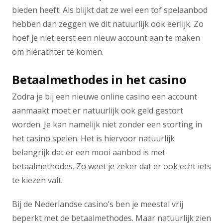
bieden heeft. Als blijkt dat ze wel een tof spelaanbod
hebben dan zeggen we dit natuurlijk ook eerlijk. Zo
hoef je niet eerst een nieuw account aan te maken
om hierachter te komen.
Betaalmethodes in het casino
Zodra je bij een nieuwe online casino een account
aanmaakt moet er natuurlijk ook geld gestort
worden. Je kan namelijk niet zonder een storting in
het casino spelen. Het is hiervoor natuurlijk
belangrijk dat er een mooi aanbod is met
betaalmethodes. Zo weet je zeker dat er ook echt iets
te kiezen valt.
Bij de Nederlandse casino’s ben je meestal vrij
beperkt met de betaalmethodes. Maar natuurlijk zien