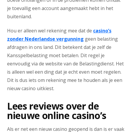
boete ontvangen of in de problemen komen omdat
je toevallig een account aangemaakt hebt in het
buitenland.
Hou er alleen wel rekening mee dat de
casino’s
zonder Nederlandse vergunning
geen belasting
afdragen in ons land. Dit betekent dat je zelf de
Kansspelbelasting moet betalen. Dit regel je
eenvoudig via de website van de Belastingdienst. Het
is alleen wel een ding dat je echt even moet regelen.
Dit is dus iets om rekening mee te houden als je een
nieuw casino uitkiest.
Lees reviews over de
nieuwe online casino’s
Als er net een nieuw casino geopend is dan is er vaak