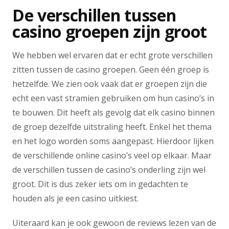
De verschillen tussen
casino groepen zijn groot
We hebben wel ervaren dat er echt grote verschillen
zitten tussen de casino groepen. Geen één groep is
hetzelfde. We zien ook vaak dat er groepen zijn die
echt een vast stramien gebruiken om hun casino’s in
te bouwen. Dit heeft als gevolg dat elk casino binnen
de groep dezelfde uitstraling heeft. Enkel het thema
en het logo worden soms aangepast. Hierdoor lijken
de verschillende online casino’s veel op elkaar. Maar
de verschillen tussen de casino’s onderling zijn wel
groot. Dit is dus zeker iets om in gedachten te
houden als je een casino uitkiest.
Uiteraard kan je ook gewoon de reviews lezen van de