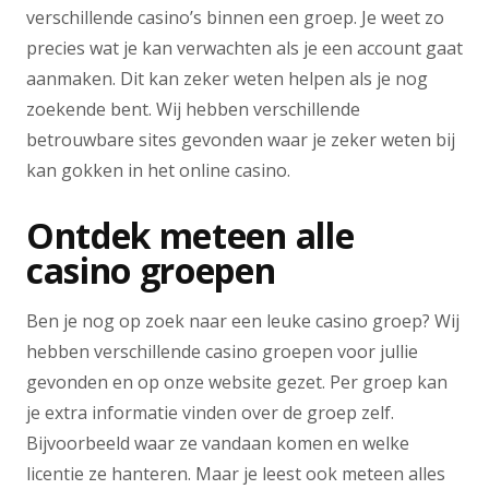
verschillende casino’s binnen een groep. Je weet zo
precies wat je kan verwachten als je een account gaat
aanmaken. Dit kan zeker weten helpen als je nog
zoekende bent. Wij hebben verschillende
betrouwbare sites gevonden waar je zeker weten bij
kan gokken in het online casino.
Ontdek meteen alle
casino groepen
Ben je nog op zoek naar een leuke casino groep? Wij
hebben verschillende casino groepen voor jullie
gevonden en op onze website gezet. Per groep kan
je extra informatie vinden over de groep zelf.
Bijvoorbeeld waar ze vandaan komen en welke
licentie ze hanteren. Maar je leest ook meteen alles