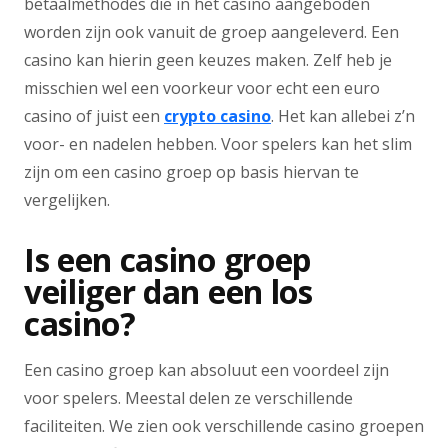
betaalmethodes die in het casino aangeboden
worden zijn ook vanuit de groep aangeleverd. Een
casino kan hierin geen keuzes maken. Zelf heb je
misschien wel een voorkeur voor echt een euro
casino of juist een
crypto casino
. Het kan allebei z’n
voor- en nadelen hebben. Voor spelers kan het slim
zijn om een casino groep op basis hiervan te
vergelijken.
Is een casino groep
veiliger dan een los
casino?
Een casino groep kan absoluut een voordeel zijn
voor spelers. Meestal delen ze verschillende
faciliteiten. We zien ook verschillende casino groepen