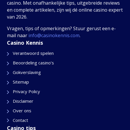
casino. Met onafhankelijke tips, uitgebreide reviews
en complete artikelen, zijn wij dé online casino expert
van 2026.
Vragen, tips of opmerkingen? Stuur gerust een e-
mail naar
info@casinokennis.com
.
Casino Kennis
Verantwoord spelen
Beoordeling casino’s
Gokverslaving
Sitemap
Privacy Policy
Disclaimer
Over ons
Contact
Casino tips