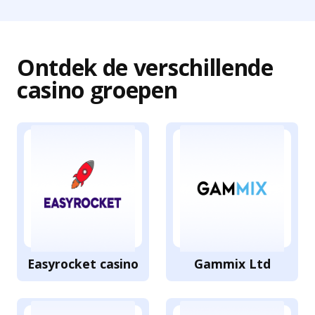
Ontdek de verschillende
casino groepen
Easyrocket casino
Gammix Ltd