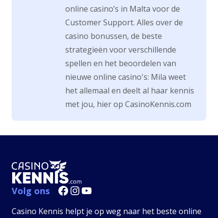
online casino’s in Malta voor de
Customer Support. Alles over de
casino bonussen, de beste
strategieën voor verschillende
spellen en het beoordelen van
nieuwe online casino's: Mila weet
het allemaal en deelt al haar kennis
met jou, hier op CasinoKennis.com
Facebook
Instagram
YouTube
Volg ons
Casino Kennis helpt je op weg naar het beste online