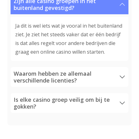
Zijn alle casino groepen in het
buitenland gevestigd?
Ja dit is wel iets wat je vooral in het buitenland
ziet. Je ziet het steeds vaker dat er één bedrijf
is dat alles regelt voor andere bedrijven die
graag een online casino willen starten.
Waarom hebben ze allemaal
verschillende licenties?
Is elke casino groep veilig om bij te
gokken?