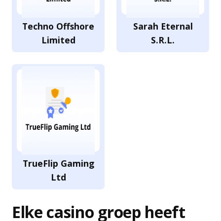
Techno Offshore
Sarah Eternal
Limited
S.R.L.
TrueFlip Gaming
Ltd
Elke casino groep heeft