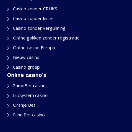
Casino zonder CRUKS
Casino zonder limiet
Casino zonder vergunning
Online gokken zonder registratie
Online casino Europa
Nieuw casino
Casino groep
Online casino’s
ZumoBet casino
LuckyGem casino
Oranje Bet
Fano.Bet casino