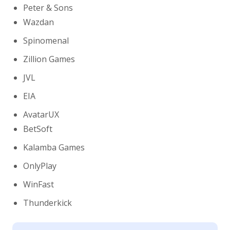
Peter & Sons
Wazdan
Spinomenal
Zillion Games
JVL
EIA
AvatarUX
BetSoft
Kalamba Games
OnlyPlay
WinFast
Thunderkick