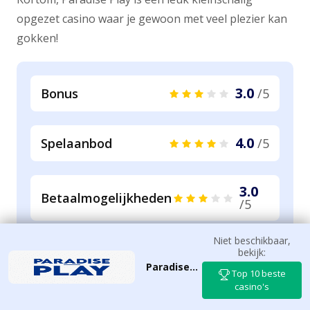
opgezet casino waar je gewoon met veel plezier kan
gokken!
3.0
Bonus
/5
4.0
Spelaanbod
/5
3.0
Betaalmogelijkheden
/5
Niet beschikbaar,
4.0
Klantenservice
/5
bekijk:
ParadisePlay casino
Top 10 beste
casino's
4.0
Gebruiksgemak
/5