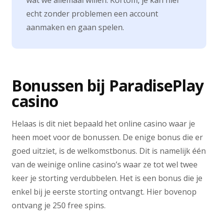
wat we allemaal willen. Kortom, je kan hier
echt zonder problemen een account
aanmaken en gaan spelen.
Bonussen bij ParadisePlay
casino
Helaas is dit niet bepaald het online casino waar je
heen moet voor de bonussen. De enige bonus die er
goed uitziet, is de welkomstbonus. Dit is namelijk één
van de weinige online casino’s waar ze tot wel twee
keer je storting verdubbelen. Het is een bonus die je
enkel bij je eerste storting ontvangt. Hier bovenop
ontvang je 250 free spins.