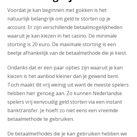
Voordat je kan beginnen met gokken is het
natuurlijk belangrijk om geld te storten op je
account. Er zijn verschillende betaalmogelijkheden
waaruit je kan kiezen in het casino. De minimale
storting is 20 euro. De maximale storting is een
beetje afhankelijk van de betaalmethode die je kiest.
Ondanks dat er een paar opties zijn waaruit je kan
kiezen is het aanbod kleiner dan je gewend bent.
Toch maakt dit vrij weinig uit want de meeste spelers
hebben hier genoeg aan. Zo kunnen Nederlandse
spelers vrij eenvoudig geld storten via een instant
banktransfer. Je hoeft zo niet eens een vreemde
betaalmethode te gebruiken.
De betaalmethodes die je kan gebruiken hebben we