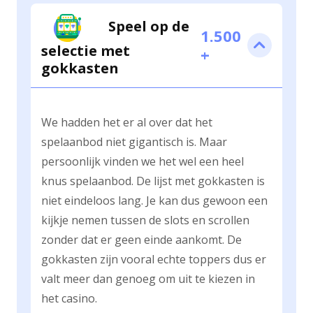
Speel op de
1.500
selectie met
+
gokkasten
We hadden het er al over dat het
spelaanbod niet gigantisch is. Maar
persoonlijk vinden we het wel een heel
knus spelaanbod. De lijst met gokkasten is
niet eindeloos lang. Je kan dus gewoon een
kijkje nemen tussen de slots en scrollen
zonder dat er geen einde aankomt. De
gokkasten zijn vooral echte toppers dus er
valt meer dan genoeg om uit te kiezen in
het casino.