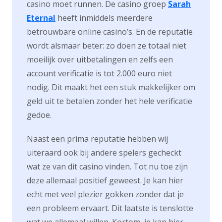
casino moet runnen. De casino groep
Sarah
Eternal
heeft inmiddels meerdere
betrouwbare online casino’s. En de reputatie
wordt alsmaar beter: zo doen ze totaal niet
moeilijk over uitbetalingen en zelfs een
account verificatie is tot 2.000 euro niet
nodig. Dit maakt het een stuk makkelijker om
geld uit te betalen zonder het hele verificatie
gedoe.
Naast een prima reputatie hebben wij
uiteraard ook bij andere spelers gecheckt
wat ze van dit casino vinden. Tot nu toe zijn
deze allemaal positief geweest. Je kan hier
echt met veel plezier gokken zonder dat je
een probleem ervaart. Dit laatste is tenslotte