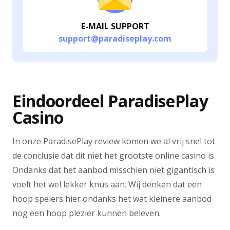
E-MAIL SUPPORT
support@paradiseplay.com
Eindoordeel ParadisePlay
Casino
In onze ParadisePlay review komen we al vrij snel tot
de conclusie dat dit niet het grootste online casino is.
Ondanks dat het aanbod misschien niet gigantisch is
voelt het wel lekker knus aan. Wij denken dat een
hoop spelers hier ondanks het wat kleinere aanbod
nog een hoop plezier kunnen beleven.