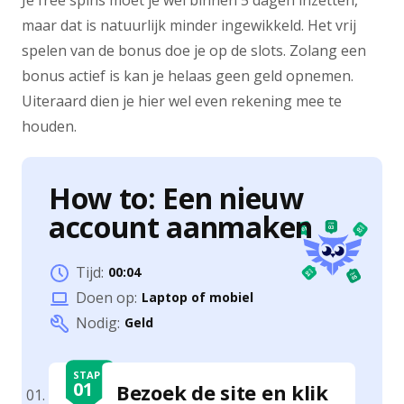
maar dat is natuurlijk minder ingewikkeld. Het vrij
spelen van de bonus doe je op de slots. Zolang een
bonus actief is kan je helaas geen geld opnemen.
Uiteraard dien je hier wel even rekening mee te
houden.
How to: Een nieuw
account aanmaken
Tijd:
00:04
Doen op:
Laptop of mobiel
Nodig:
Geld
Bezoek de site en klik