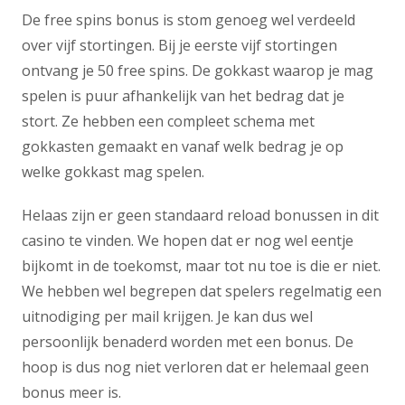
De free spins bonus is stom genoeg wel verdeeld
over vijf stortingen. Bij je eerste vijf stortingen
ontvang je 50 free spins. De gokkast waarop je mag
spelen is puur afhankelijk van het bedrag dat je
stort. Ze hebben een compleet schema met
gokkasten gemaakt en vanaf welk bedrag je op
welke gokkast mag spelen.
Helaas zijn er geen standaard reload bonussen in dit
casino te vinden. We hopen dat er nog wel eentje
bijkomt in de toekomst, maar tot nu toe is die er niet.
We hebben wel begrepen dat spelers regelmatig een
uitnodiging per mail krijgen. Je kan dus wel
persoonlijk benaderd worden met een bonus. De
hoop is dus nog niet verloren dat er helemaal geen
bonus meer is.