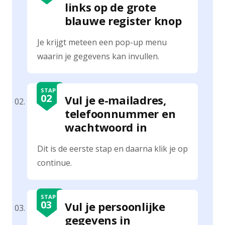
links op de grote
blauwe register knop
Je krijgt meteen een pop-up menu
waarin je gegevens kan invullen.
Vul je e-mailadres,
telefoonnummer en
wachtwoord in
Dit is de eerste stap en daarna klik je op
continue.
Vul je persoonlijke
gegevens in