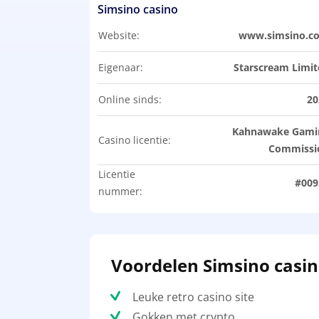
Simsino casino
Website:
www.simsino.c
Eigenaar:
Starscream Limit
Online sinds:
20
Kahnawake Gami
Casino licentie:
Commissi
Licentie
#009
nummer:
Voordelen Simsino casi
Leuke retro casino site
Gokken met crypto