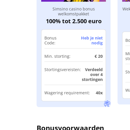
Simsino casino bonus
Wek
welkomstpakket
100% tot 2.500 euro
Bonus
Heb je niet
Bo
Code:
nodig
Mi
Min. storting:
€ 20
st
Stortingsvereisten:
Verdeeld
St
over 4
stortingen
Wa
Wagering requirement:
40x
Bonusvoorwaarden