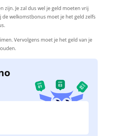
ijn. Je zal dus wel je geld moeten vrij
 Bij de welkomstbonus moet je het geld zelfs
us.
aimen. Vervolgens moet je het geld van je
houden.
no