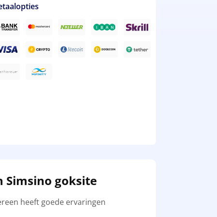
etaalopties
 Simsino goksite
ereen heeft goede ervaringen