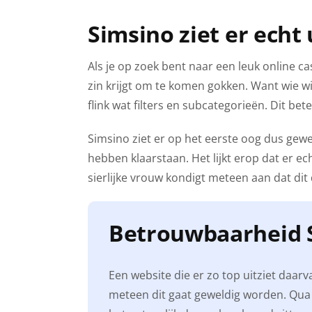
Simsino ziet er echt
Als je op zoek bent naar een leuk online cas
zin krijgt om te komen gokken. Want wie wil 
flink wat filters en subcategorieën. Dit be
Simsino ziet er op het eerste oog dus gewe
hebben klaarstaan. Het lijkt erop dat er echt
sierlijke vrouw kondigt meteen aan dat dit 
Betrouwbaarheid 
Een website die er zo top uitziet daarv
meteen dit gaat geweldig worden. Qu