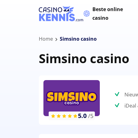
Skip to content
Beste online
casino
Home
Simsino casino
Simsino casino
Nieuw
iDeal
5.0
/5