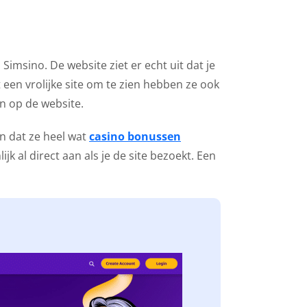
 Simsino. De website ziet er echt uit dat je
st een vrolijke site om te zien hebben ze ook
en op de website.
en dat ze heel wat
casino bonussen
ijk al direct aan als je de site bezoekt. Een