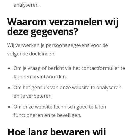
analyseren.
Waarom verzamelen wij
deze gegevens?
Wij verwerken je persoonsgegevens voor de
volgende doeleinden:
Om je vraag of bericht via het contactformulier te
kunnen beantwoorden.
Om het gebruik van onze website te analyseren
en te verbeteren.
Om onze website technisch goed te laten
functioneren en te beveiligen.
Hoe lang bewaren wij