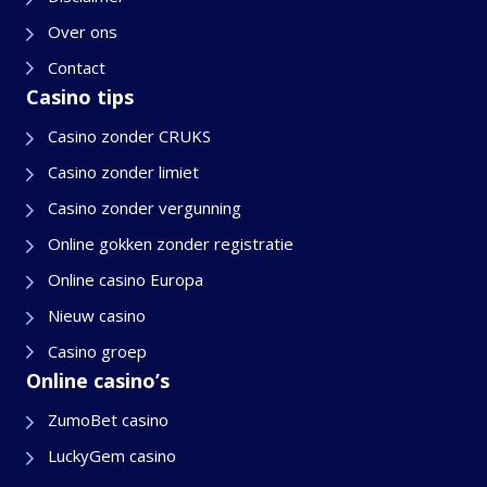
Over ons
Contact
Casino tips
Casino zonder CRUKS
Casino zonder limiet
Casino zonder vergunning
Online gokken zonder registratie
Online casino Europa
Nieuw casino
Casino groep
Online casino’s
ZumoBet casino
LuckyGem casino