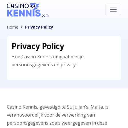
Skip to content
Home
Privacy Policy
Privacy Policy
Hoe Casino Kennis omgaat met je
persoonsgegevens en privacy.
Casino Kennis, gevestigd te St. Julian’s, Malta, is
verantwoordelijk voor de verwerking van
persoonsgegevens zoals weergegeven in deze