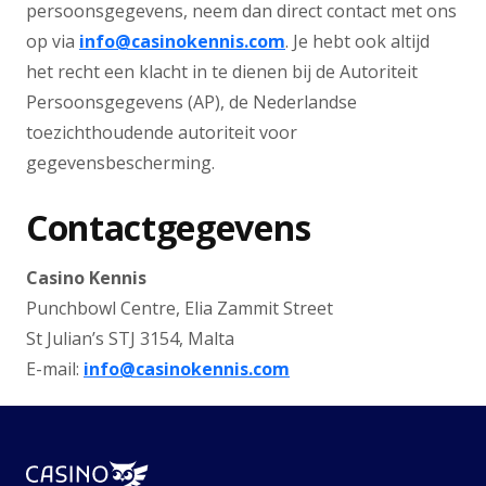
persoonsgegevens, neem dan direct contact met ons
op via
info@casinokennis.com
. Je hebt ook altijd
het recht een klacht in te dienen bij de Autoriteit
Persoonsgegevens (AP), de Nederlandse
toezichthoudende autoriteit voor
gegevensbescherming.
Contactgegevens
Casino Kennis
Punchbowl Centre, Elia Zammit Street
St Julian’s STJ 3154, Malta
E-mail:
info@casinokennis.com