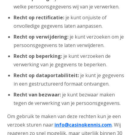
welke persoonsgegevens wij van je verwerken.
Recht op rectificatie:
je kunt onjuiste of
onvolledige gegevens laten aanpassen.
Recht op verwijdering:
je kunt verzoeken om je
persoonsgegevens te laten verwijderen.
Recht op beperking:
je kunt verzoeken de
verwerking van je gegevens te beperken.
Recht op dataportabiliteit:
je kunt je gegevens
in een gestructureerd formaat ontvangen.
Recht van bezwaar:
je kunt bezwaar maken
tegen de verwerking van je persoonsgegevens.
Om gebruik te maken van deze rechten kun je een
verzoek sturen naar
info@casinokennis.com
. Wij
reageren zo snel mogelijk, maar uiterlijk binnen 30