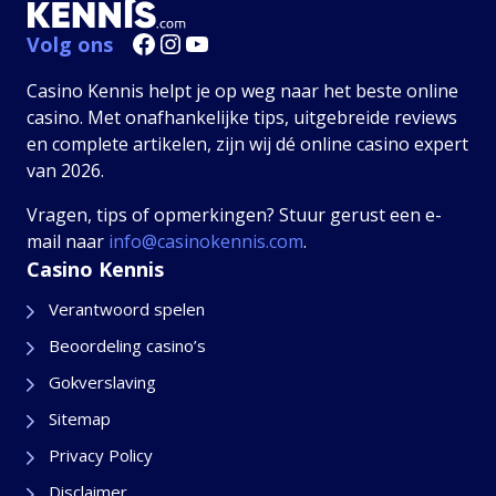
Facebook
Instagram
YouTube
Volg ons
Casino Kennis helpt je op weg naar het beste online
casino. Met onafhankelijke tips, uitgebreide reviews
en complete artikelen, zijn wij dé online casino expert
van 2026.
Vragen, tips of opmerkingen? Stuur gerust een e-
mail naar
info@casinokennis.com
.
Casino Kennis
Verantwoord spelen
Beoordeling casino’s
Gokverslaving
Sitemap
Privacy Policy
Disclaimer