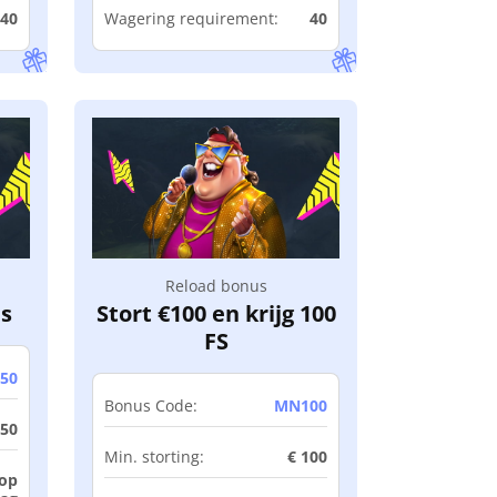
40
Wagering requirement:
40
Reload bonus
ns
Stort €100 en krijg 100
FS
50
Bonus Code:
MN100
 50
Min. storting:
€ 100
 op