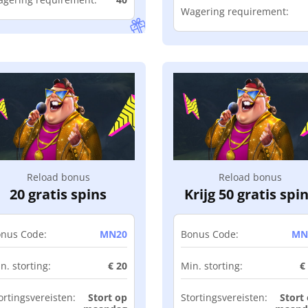
Wagering requirement:
Reload bonus
Reload bonus
20 gratis spins
Krijg 50 gratis spi
nus Code:
MN20
Bonus Code:
MN
n. storting:
€ 20
Min. storting:
€
ortingsvereisten:
Stort op
Stortingsvereisten:
Stort