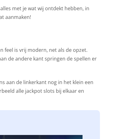
lles met je wat wij ontdekt hebben, in
gaat aanmaken!
feel is vrij modern, net als de opzet.
 aan de andere kant springen de spellen er
aan de linkerkant nog in het klein een
eld alle jackpot slots bij elkaar en