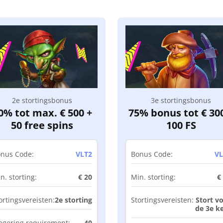
2e stortingsbonus
3e stortingsbonus
0% tot max. € 500 +
75% bonus tot € 30
50 free spins
100 FS
nus Code:
VLT2
Bonus Code:
VL
n. storting:
€ 20
Min. storting:
€
ortingsvereisten:
2e storting
Stortingsvereisten:
Stort v
de 3e k
gering requirement:
40