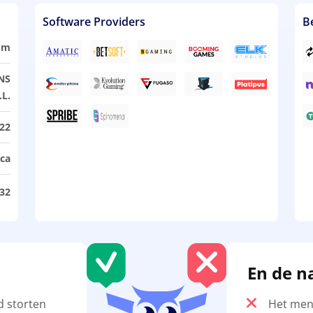
Software Providers
B
om
NS
.L.
22
ica
32
En de n
d storten
Het men