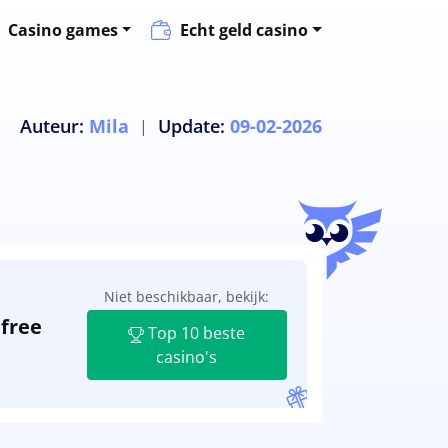
Casino games
Echt geld casino
Auteur:
Mila
Update:
09-02-2026
|
Niet beschikbaar, bekijk:
 free
Top 10 beste
casino's