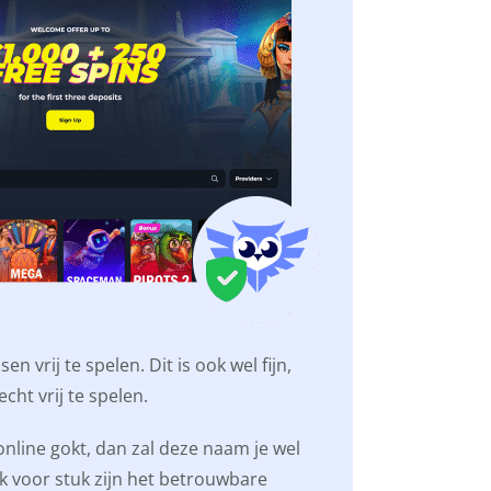
 vrij te spelen. Dit is ook wel fijn,
cht vrij te spelen.
 online gokt, dan zal deze naam je wel
k voor stuk zijn het betrouwbare