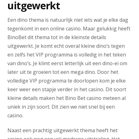
uitgewerkt
Een dino thema is natuurlijk niet iets wat je elke dag
tegenkomt in een online casino. Maar gelukkig heeft
BinoBet dit thema tot in de kleinste details
uitgewerkt. Je komt echt overal kleine dino’s tegen
en zelfs het VIP programma is volledig in het teken
van dino’s. Je klimt eerst letterlijk uit een dino-ei om
later uit te groeien tot een mega dino. Door het
volledige VIP programma te doorlopen kom je elke
keer weer een stapje verder in het casino. Dit soort
kleine details maken het Bino Bet casino meteen al
uniek in zijn soort. Dit zien we niet snel bij een
casino.
Naast een prachtig uitgewerkt thema heeft het