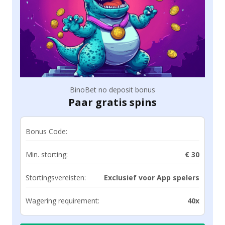
BinoBet no deposit bonus
Paar gratis spins
Bonus Code:
Min. storting:
€ 30
Stortingsvereisten:
Exclusief voor App spelers
Wagering requirement:
40x