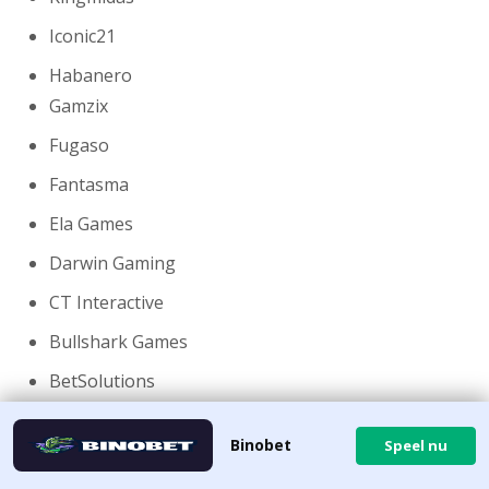
Iconic21
Habanero
Gamzix
Fugaso
Fantasma
Ela Games
Darwin Gaming
CT Interactive
Bullshark Games
BetSolutions
Belatra
Binobet
Speel nu
Backseat Gaming