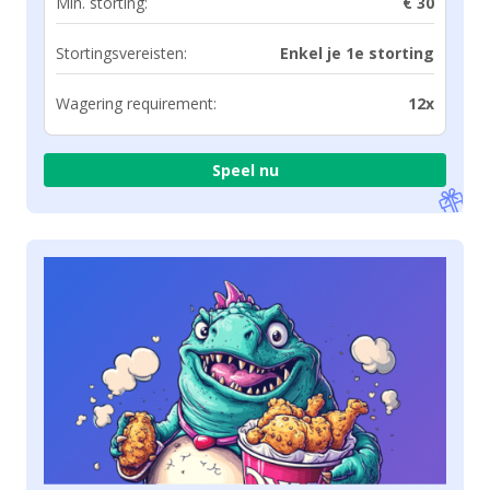
Min. storting:
€ 30
Stortingsvereisten:
Enkel je 1e storting
Wagering requirement:
12x
Speel nu