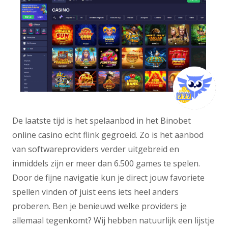
De laatste tijd is het spelaanbod in het Binobet
online casino echt flink gegroeid. Zo is het aanbod
van softwareproviders verder uitgebreid en
inmiddels zijn er meer dan 6.500 games te spelen.
Door de fijne navigatie kun je direct jouw favoriete
spellen vinden of juist eens iets heel anders
proberen. Ben je benieuwd welke providers je
allemaal tegenkomt? Wij hebben natuurlijk een lijstje