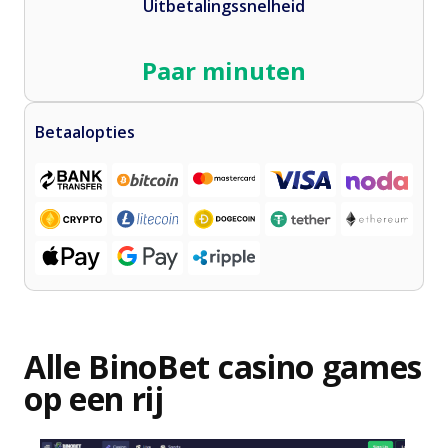
Uitbetalingssnelheid
Paar minuten
Betaalopties
Alle BinoBet casino games
op een rij