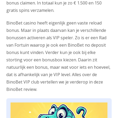
bonus claimen. In totaal kun je zo € 1.500 en 150
gratis spins verzamelen.
BinoBet casino heeft eigenlijk geen vaste reload
bonus. Maar in plaats daarvan kan je verschillende
bonussen activeren als VIP speler. Zo is er een Rad
van Fortuin waarop je ook een BinoBet no deposit
bonus kunt vinden. Verder kun je ook bij elke
storting voor een bonusbox kiezen. Daarin zit
natuurlijk een bonus, maar wat voor iets en hoeveel,
dat is afhankelijk van je VIP level. Alles over de
BinoBet VIP club vertellen we je verderop in deze
BinoBet review.