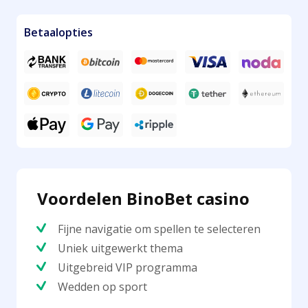
Betaalopties
Voordelen BinoBet casino
Fijne navigatie om spellen te selecteren
Uniek uitgewerkt thema
Uitgebreid VIP programma
Wedden op sport