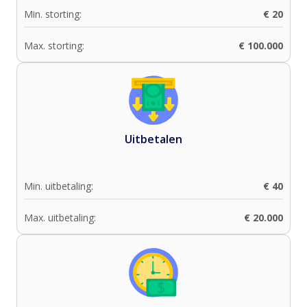
Min. storting:
€ 20
Max. storting:
€ 100.000
Uitbetalen
Min. uitbetaling:
€ 40
Max. uitbetaling:
€ 20.000