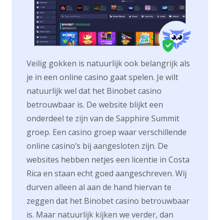
Veilig gokken is natuurlijk ook belangrijk als
je in een online casino gaat spelen. Je wilt
natuurlijk wel dat het Binobet casino
betrouwbaar is. De website blijkt een
onderdeel te zijn van de Sapphire Summit
groep. Een casino groep waar verschillende
online casino’s bij aangesloten zijn. De
websites hebben netjes een licentie in Costa
Rica en staan echt goed aangeschreven. Wij
durven alleen al aan de hand hiervan te
zeggen dat het Binobet casino betrouwbaar
is. Maar natuurlijk kijken we verder, dan