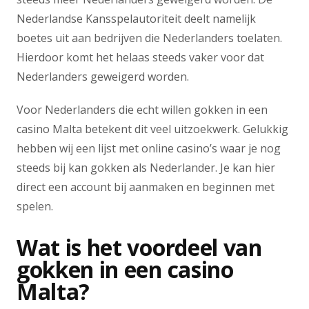
Nederlandse Kansspelautoriteit deelt namelijk
boetes uit aan bedrijven die Nederlanders toelaten.
Hierdoor komt het helaas steeds vaker voor dat
Nederlanders geweigerd worden.
Voor Nederlanders die echt willen gokken in een
casino Malta betekent dit veel uitzoekwerk. Gelukkig
hebben wij een lijst met online casino’s waar je nog
steeds bij kan gokken als Nederlander. Je kan hier
direct een account bij aanmaken en beginnen met
spelen.
Wat is het voordeel van
gokken in een casino
Malta?