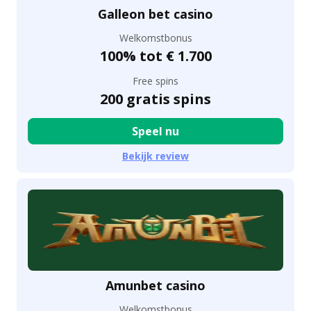
Galleon bet casino
Welkomstbonus
100% tot € 1.700
Free spins
200 gratis spins
Speel nu
Bekijk review
Amunbet casino
Welkomstbonus