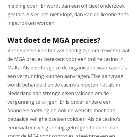
melding doen. Er wordt dan een officieel onderzoek
gestart. Als er iets niet klopt, dan kan de licentie zelfs
ingetrokken worden.
Wat doet de MGA precies?
Voor spelers kan het wel handig zijn om te weten wat
de MGA precies betekent voor een online casino in
Malta. Als eerste zijn ze de organisatie waar casino’s
een vergunning kunnen aanvragen. Elke aanvraag
wordt behandeld en de casino’s moeten net als in
Nederland aan strenge eisen voldoen om de
vergunning te krijgen. Er is onder andere een
financiële toetsing en ook de website moet aan
bepaalde veiligheidseisen voldoen. Als de casino’s
eenmaal een vergunning gekregen hebben, dan
zorgt de MGA voor controles, steekproeven en