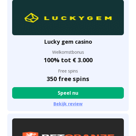
Lucky gem casino
Welkomstbonus
100% tot € 3.000
Free spins
350 free spins
Speel nu
Bekijk review