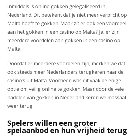
Inmiddels is online gokken gelegaliseerd in
Nederland. Dit betekent dat je niet meer verplicht op
Malta hoeft te gokken. Maar zit er ook een voordeel
aan het gokken in een casino op Malta? Ja, er zijn
meerdere voordelen aan gokken in een casino op
Malta.
Doordat er meerdere voordelen zijn, merken we dat
ook steeds meer Nederlanders terugkeren naar de
casino’s uit Malta. Voorheen was dit vaak de enige
optie om veilig online te gokken. Maar door de vele
nadelen van gokken in Nederland keren we massaal
weer terug.
Spelers willen een groter
spelaanbod en hun vrijheid terug