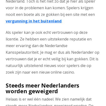
Nederland. Toch is het niet zo dat je hier als speler
voor in de problemen kan komen. Spelers krijgen
nooit een boete als ze gokken bij een site met een
vergunning in het buitenland
.
Als speler kan je ook echt vertrouwen op deze
licentie. Ze hebben een uitstekende reputatie en
meer ervaring dan de Nederlandse
Kansspelautoriteit. Je mag er dus als Nederlander op
vertrouwen dat je er echt veilig bij kan gokken. Dit is
natuurlijk uitstekend nieuws voor spelers die op
zoek zijn naar een nieuw online casino.
Steeds meer Nederlanders
worden geweigerd
Helaas is er wel één nadeel. We zien namelijk dat
steeds meer Nederlanders geweigerd worden. De