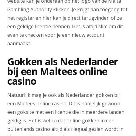
website kan je onderaan op het logo van de Malta
Gambling Authority klikken. Je krijgt dan toegang tot
het register en hier kan je direct terugvinden of ze
een geldige licentie hebben. Het is altijd slim om dit
even te checken voor je een nieuw account
aanmaakt.
Gokken als Nederlander
bij een Maltees online
casino
Natuurlijk mag je ook als Nederlander gokken bij
een Maltees online casino. Dit is namelijk gewoon
een goksite met een licentie die in meerdere landen
geldig is. Het is wel zo dat online gokken in een
buitenlands casino altijd als illegaal gezien wordt in