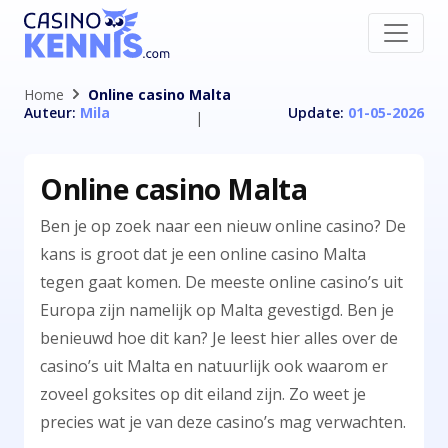
Skip to content
Home
Online casino Malta
Auteur:
Mila
Update:
01-05-2026
|
Online casino Malta
Ben je op zoek naar een nieuw online casino? De
kans is groot dat je een online casino Malta
tegen gaat komen. De meeste online casino’s uit
Europa zijn namelijk op Malta gevestigd. Ben je
benieuwd hoe dit kan? Je leest hier alles over de
casino’s uit Malta en natuurlijk ook waarom er
zoveel goksites op dit eiland zijn. Zo weet je
precies wat je van deze casino’s mag verwachten.