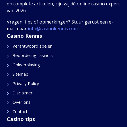
en complete artikelen, zijn wij dé online casino expert
van 2026.
Vragen, tips of opmerkingen? Stuur gerust een e-
mail naar
info@casinokennis.com
.
Casino Kennis
Verantwoord spelen
Beoordeling casino’s
Gokverslaving
Sitemap
Privacy Policy
Disclaimer
Over ons
Contact
Casino tips