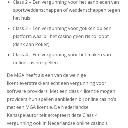
Class 2 – Een vergunning voor het aanbieden van
sportweddenschappen of weddenschappen tegen
het huis
Class 3 – Een vergunning voor gokken op een
platform waarbij het casino geen risico loopt
(denk aan Poker)
Class 4 – Een vergunning voor het maken van
online casino spellen
De MGA heeft als een van de weinige
licentieverstrekkers echt een vergunning voor
software providers. Met een class 4 licentie mogen
providers hun spellen aanbieden bij online casino’s
met een MGA licentie. De Nederlandse
Kansspelautoriteit accepteert deze Class 4
vergunning ook in Nederlandse online casino’s.