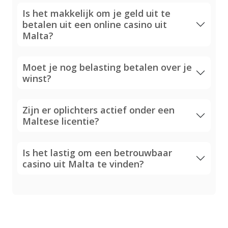
Is het makkelijk om je geld uit te
betalen uit een online casino uit
Malta?
Moet je nog belasting betalen over je
winst?
Zijn er oplichters actief onder een
Maltese licentie?
Is het lastig om een betrouwbaar
casino uit Malta te vinden?