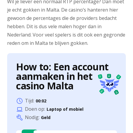
Wil je liever een normaal RTP percentage? Dan moet
je echt gokken in Malta. De casino’s hanteren hier
gewoon de percentages die de providers bedacht
hebben. Dit is dus vele malen hoger dan in
Nederland. Voor veel spelers is dit ook een gegronde
reden om in Malta te blijven gokken.
How to: Een account
aanmaken in het
casino Malta
Tijd:
00:02
Doen op:
Laptop of mobiel
Nodig:
Geld