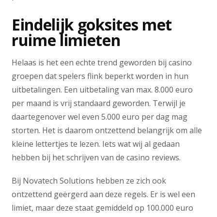
Eindelijk goksites met
ruime limieten
Helaas is het een echte trend geworden bij casino
groepen dat spelers flink beperkt worden in hun
uitbetalingen. Een uitbetaling van max. 8.000 euro
per maand is vrij standaard geworden. Terwijl je
daartegenover wel even 5.000 euro per dag mag
storten. Het is daarom ontzettend belangrijk om alle
kleine lettertjes te lezen. Iets wat wij al gedaan
hebben bij het schrijven van de casino reviews.
Bij Novatech Solutions hebben ze zich ook
ontzettend geërgerd aan deze regels. Er is wel een
limiet, maar deze staat gemiddeld op 100.000 euro