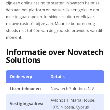
zijn een online casino te starten. Novatech helpt ze
dan aan het platform en natuurlijk een goksite om
mee te gaan spelen. Inmiddels sluiten er elk jaar
nieuwe casino’s bij ze aan. Maar ze behoren nog
steeds niet tot één van de grootste providers van dit
moment.
Informatie over Novatech
Solutions
Onderwerp
Details
Licentiehouder:
Novatech Solutions N.V.
Avlonos 1, Maria House,
Vestigingsadres:
1075 Nicosia, Cyprus