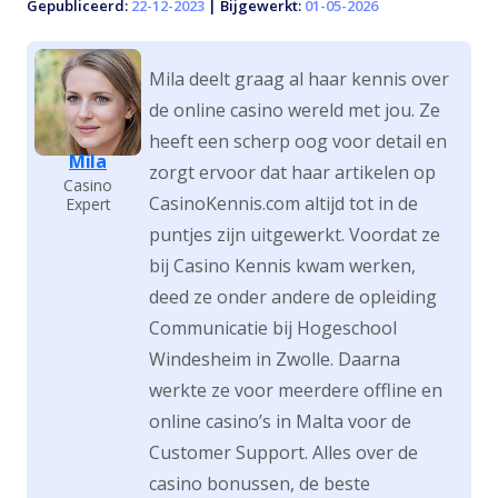
Gepubliceerd:
22-12-2023
| Bijgewerkt:
01-05-2026
Mila deelt graag al haar kennis over
de online casino wereld met jou. Ze
heeft een scherp oog voor detail en
Mila
zorgt ervoor dat haar artikelen op
Casino
CasinoKennis.com altijd tot in de
Expert
puntjes zijn uitgewerkt. Voordat ze
bij Casino Kennis kwam werken,
deed ze onder andere de opleiding
Communicatie bij Hogeschool
Windesheim in Zwolle. Daarna
werkte ze voor meerdere offline en
online casino’s in Malta voor de
Customer Support. Alles over de
casino bonussen, de beste