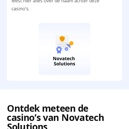
leest hier alles over de naam achter deze
casino’s.
Ontdek meteen de
casino’s van Novatech
Solutions