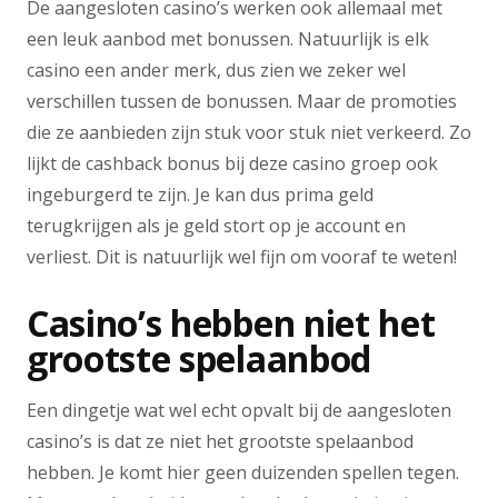
De aangesloten casino’s werken ook allemaal met
een leuk aanbod met bonussen. Natuurlijk is elk
casino een ander merk, dus zien we zeker wel
verschillen tussen de bonussen. Maar de promoties
die ze aanbieden zijn stuk voor stuk niet verkeerd. Zo
lijkt de cashback bonus bij deze casino groep ook
ingeburgerd te zijn. Je kan dus prima geld
terugkrijgen als je geld stort op je account en
verliest. Dit is natuurlijk wel fijn om vooraf te weten!
Casino’s hebben niet het
grootste spelaanbod
Een dingetje wat wel echt opvalt bij de aangesloten
casino’s is dat ze niet het grootste spelaanbod
hebben. Je komt hier geen duizenden spellen tegen.