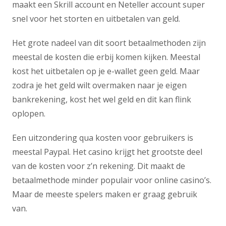
maakt een Skrill account en Neteller account super
snel voor het storten en uitbetalen van geld.
Het grote nadeel van dit soort betaalmethoden zijn
meestal de kosten die erbij komen kijken. Meestal
kost het uitbetalen op je e-wallet geen geld. Maar
zodra je het geld wilt overmaken naar je eigen
bankrekening, kost het wel geld en dit kan flink
oplopen.
Een uitzondering qua kosten voor gebruikers is
meestal Paypal. Het casino krijgt het grootste deel
van de kosten voor z’n rekening. Dit maakt de
betaalmethode minder populair voor online casino’s.
Maar de meeste spelers maken er graag gebruik
van.