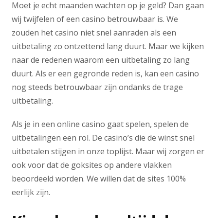
Moet je echt maanden wachten op je geld? Dan gaan
wij twijfelen of een casino betrouwbaar is. We
zouden het casino niet snel aanraden als een
uitbetaling zo ontzettend lang duurt. Maar we kijken
naar de redenen waarom een uitbetaling zo lang
duurt. Als er een gegronde reden is, kan een casino
nog steeds betrouwbaar zijn ondanks de trage
uitbetaling.
Als je in een online casino gaat spelen, spelen de
uitbetalingen een rol. De casino’s die de winst snel
uitbetalen stijgen in onze toplijst. Maar wij zorgen er
ook voor dat de goksites op andere vlakken
beoordeeld worden. We willen dat de sites 100%
eerlijk zijn.