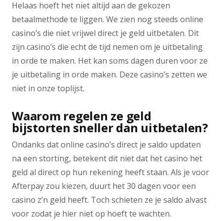
Helaas hoeft het niet altijd aan de gekozen
betaalmethode te liggen. We zien nog steeds online
casino’s die niet vrijwel direct je geld uitbetalen. Dit
zijn casino’s die echt de tijd nemen om je uitbetaling
in orde te maken. Het kan soms dagen duren voor ze
je uitbetaling in orde maken. Deze casino’s zetten we
niet in onze toplijst.
Waarom regelen ze geld
bijstorten sneller dan uitbetalen?
Ondanks dat online casino’s direct je saldo updaten
na een storting, betekent dit niet dat het casino het
geld al direct op hun rekening heeft staan. Als je voor
Afterpay zou kiezen, duurt het 30 dagen voor een
casino z’n geld heeft. Toch schieten ze je saldo alvast
voor zodat je hier niet op hoeft te wachten.