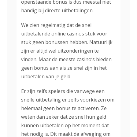
openstaande bonus is dus meestal niet
handig bij directe uitbetalingen.
We zien regelmatig dat de snel
uitbetalende online casinos stuk voor
stuk geen bonussen hebben. Natuurlijk
zijn er altijd wel uitzonderingen te
vinden. Maar de meeste casino’s bieden
geen bonus aan als ze snel zijn in het
uitbetalen van je geld.
Er zijn zelfs spelers die vanwege een
snelle uitbetaling er zelfs voorkiezen om
helemaal geen bonus te activeren. Ze
weten dan zeker dat ze snel hun geld
kunnen uitbetalen op het moment dat
het nodig is. Dit maakt de afweging om