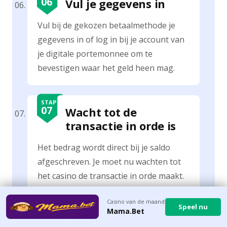
Vul je gegevens in
Vul bij de gekozen betaalmethode je
gegevens in of log in bij je account van
je digitale portemonnee om te
bevestigen waar het geld heen mag.
Wacht tot de
transactie in orde is
Het bedrag wordt direct bij je saldo
afgeschreven. Je moet nu wachten tot
het casino de transactie in orde maakt.
Casino van de maand
Speel nu
Mama.Bet