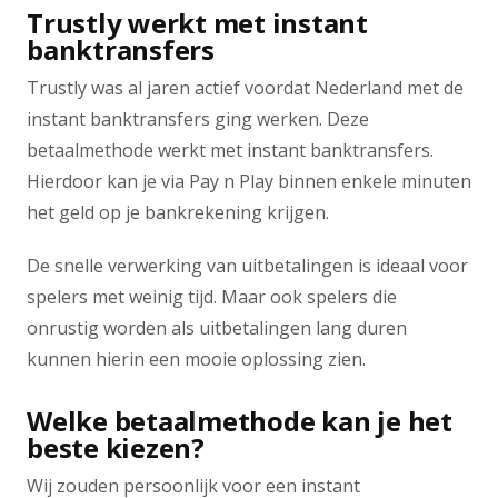
Trustly werkt met instant
banktransfers
Trustly was al jaren actief voordat Nederland met de
instant banktransfers ging werken. Deze
betaalmethode werkt met instant banktransfers.
Hierdoor kan je via Pay n Play binnen enkele minuten
het geld op je bankrekening krijgen.
De snelle verwerking van uitbetalingen is ideaal voor
spelers met weinig tijd. Maar ook spelers die
onrustig worden als uitbetalingen lang duren
kunnen hierin een mooie oplossing zien.
Welke betaalmethode kan je het
beste kiezen?
Wij zouden persoonlijk voor een instant