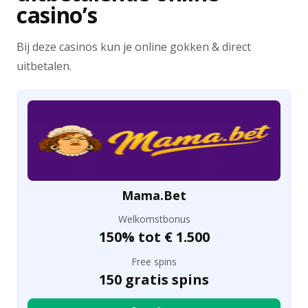
casino’s
Bij deze casinos kun je online gokken & direct
uitbetalen.
Mama.Bet
Welkomstbonus
150% tot € 1.500
Free spins
150 gratis spins