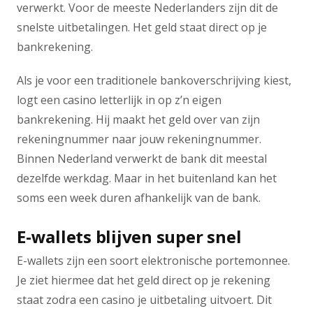
verwerkt. Voor de meeste Nederlanders zijn dit de
snelste uitbetalingen. Het geld staat direct op je
bankrekening.
Als je voor een traditionele bankoverschrijving kiest,
logt een casino letterlijk in op z’n eigen
bankrekening. Hij maakt het geld over van zijn
rekeningnummer naar jouw rekeningnummer.
Binnen Nederland verwerkt de bank dit meestal
dezelfde werkdag. Maar in het buitenland kan het
soms een week duren afhankelijk van de bank.
E-wallets blijven super snel
E-wallets zijn een soort elektronische portemonnee.
Je ziet hiermee dat het geld direct op je rekening
staat zodra een casino je uitbetaling uitvoert. Dit