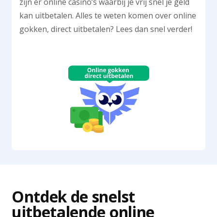
zijn er online casino’s waarbij je vrij snel je geld
kan uitbetalen. Alles te weten komen over online
gokken, direct uitbetalen? Lees dan snel verder!
Ontdek de snelst
uitbetalende online