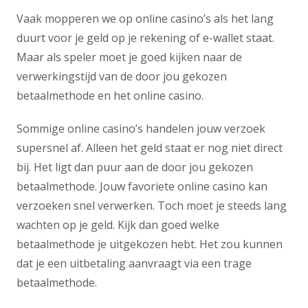
Vaak mopperen we op online casino’s als het lang
duurt voor je geld op je rekening of e-wallet staat.
Maar als speler moet je goed kijken naar de
verwerkingstijd van de door jou gekozen
betaalmethode en het online casino.
Sommige online casino’s handelen jouw verzoek
supersnel af. Alleen het geld staat er nog niet direct
bij. Het ligt dan puur aan de door jou gekozen
betaalmethode. Jouw favoriete online casino kan
verzoeken snel verwerken. Toch moet je steeds lang
wachten op je geld. Kijk dan goed welke
betaalmethode je uitgekozen hebt. Het zou kunnen
dat je een uitbetaling aanvraagt via een trage
betaalmethode.