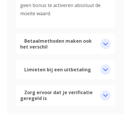
geen bonus te activeren absoluut de
moeite waard.
Betaalmethoden maken ook
het verschil
Limieten bij een uitbetaling
Zorg ervoor dat je verificatie
geregeld is