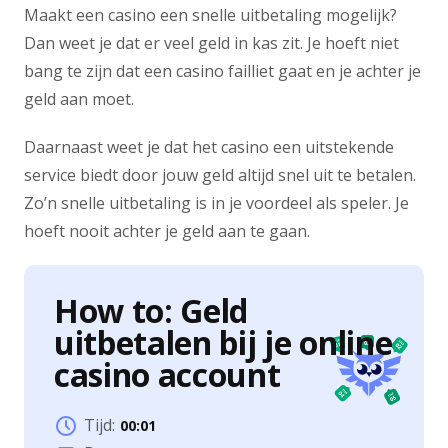
Maakt een casino een snelle uitbetaling mogelijk?
Dan weet je dat er veel geld in kas zit. Je hoeft niet
bang te zijn dat een casino failliet gaat en je achter je
geld aan moet.
Daarnaast weet je dat het casino een uitstekende
service biedt door jouw geld altijd snel uit te betalen.
Zo’n snelle uitbetaling is in je voordeel als speler. Je
hoeft nooit achter je geld aan te gaan.
How to: Geld
uitbetalen bij je online
casino account
Tijd:
00:01