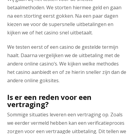
betaalmethoden. We storten hiermee geld en gaan
na een storting eerst gokken. Na een paar dagen
kiezen we voor de supersnelle uitbetalingen en
kijken we of het casino snel uitbetaalt.
We testen eerst of een casino de gestelde termijn
haalt. Daarna vergelijken we de uitbetaling met de
andere online casino’s. We kijken welke methodes
het casino aanbiedt en of ze hierin sneller zijn dan de
andere online goksites.
Is er een reden voor een
vertraging?
Sommige situaties leveren een vertraging op. Zoals
we eerder vermeld hebben kan een verificatieproces
zorgen voor een vertraagde uitbetaling. Dit tellen we