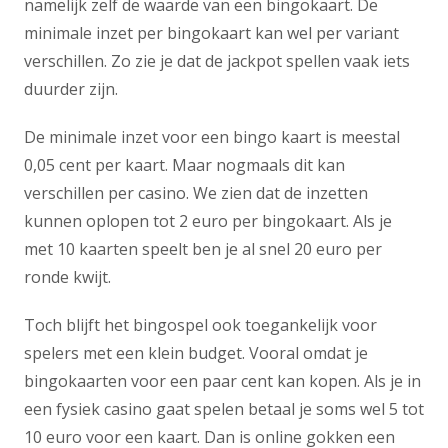
namelijk zelf de waarde van een bingokaart. De
minimale inzet per bingokaart kan wel per variant
verschillen. Zo zie je dat de jackpot spellen vaak iets
duurder zijn.
De minimale inzet voor een bingo kaart is meestal
0,05 cent per kaart. Maar nogmaals dit kan
verschillen per casino. We zien dat de inzetten
kunnen oplopen tot 2 euro per bingokaart. Als je
met 10 kaarten speelt ben je al snel 20 euro per
ronde kwijt.
Toch blijft het bingospel ook toegankelijk voor
spelers met een klein budget. Vooral omdat je
bingokaarten voor een paar cent kan kopen. Als je in
een fysiek casino gaat spelen betaal je soms wel 5 tot
10 euro voor een kaart. Dan is online gokken een