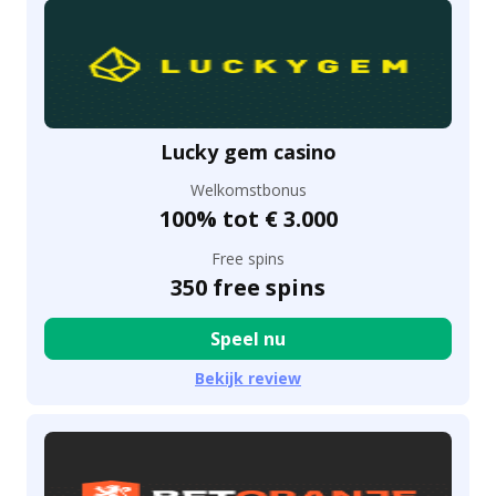
Lucky gem casino
Welkomstbonus
100% tot € 3.000
Free spins
350 free spins
Speel nu
Bekijk review