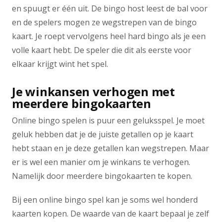
en spuugt er één uit. De bingo host leest de bal voor
en de spelers mogen ze wegstrepen van de bingo
kaart. Je roept vervolgens heel hard bingo als je een
volle kaart hebt. De speler die dit als eerste voor
elkaar krijgt wint het spel.
Je winkansen verhogen met
meerdere bingokaarten
Online bingo spelen is puur een geluksspel. Je moet
geluk hebben dat je de juiste getallen op je kaart
hebt staan en je deze getallen kan wegstrepen. Maar
er is wel een manier om je winkans te verhogen.
Namelijk door meerdere bingokaarten te kopen.
Bij een online bingo spel kan je soms wel honderd
kaarten kopen. De waarde van de kaart bepaal je zelf