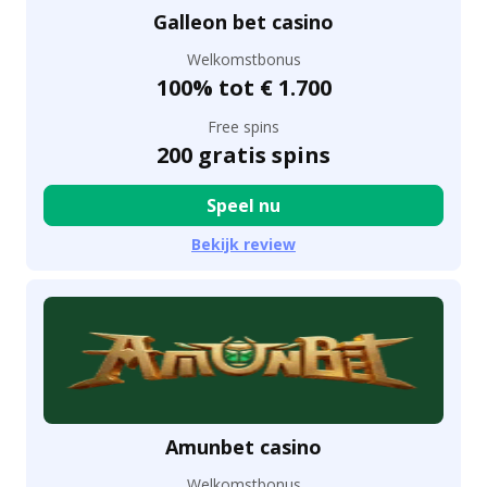
Galleon bet casino
Welkomstbonus
100% tot € 1.700
Free spins
200 gratis spins
Speel nu
Bekijk review
Amunbet casino
Welkomstbonus