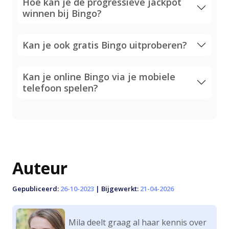
Hoe kan je de progressieve jackpot
winnen bij Bingo?
Kan je ook gratis Bingo uitproberen?
Kan je online Bingo via je mobiele
telefoon spelen?
Auteur
Gepubliceerd:
26-10-2023
| Bijgewerkt:
21-04-2026
Mila deelt graag al haar kennis over