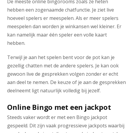
De meeste online bingorooms zoals ze heten
hebben een zogenaamde chatfunctie. Je ziet live
hoeveel spelers er meespelen. Als er meer spelers
meespelen dan worden je winkansen wel kleiner. Er
kan namelijk maar één speler een volle kaart
hebben.
Terwijl je aan het spelen bent voor de pot kan je
gezellig chatten met de andere spelers. Je kan ook
gewoon live de gesprekken volgen zonder er echt
aan deel te nemen. De keuze of je aan de gesprekken
deelneemt ligt natuurlijk volledig bij jezelf.
Online Bingo met een jackpot
Steeds vaker wordt er met een Bingo jackpot
gespeeld. Dit zijn vaak progressieve jackpots waarbij