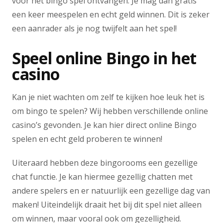
voor het bingo spel ontvangen. Je mag dan gratis
een keer meespelen en echt geld winnen. Dit is zeker
een aanrader als je nog twijfelt aan het spel!
Speel online Bingo in het
casino
Kan je niet wachten om zelf te kijken hoe leuk het is
om bingo te spelen? Wij hebben verschillende online
casino’s gevonden. Je kan hier direct online Bingo
spelen en echt geld proberen te winnen!
Uiteraard hebben deze bingorooms een gezellige
chat functie. Je kan hiermee gezellig chatten met
andere spelers en er natuurlijk een gezellige dag van
maken! Uiteindelijk draait het bij dit spel niet alleen
om winnen, maar vooral ook om gezelligheid.