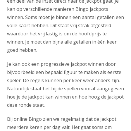
een deel van de inzet direct naar de jackpot gaat. Je
kan op verschillende manieren Bingo jackpots
winnen. Soms moet je binnen een aantal getallen een
volle kaart hebben. Dit staat vrij strak afgesteld
waardoor het vrij lastig is om de hoofdprijs te
winnen. Je moet dan bijna alle getallen in één keer
goed hebben.
Je kan ook een progressieve jackpot winnen door
bijvoorbeeld een bepaald figuur te maken als eerste
speler. De regels kunnen per keer weer anders zijn.
Natuurlijk staat het bij de spellen vooraf aangegeven
hoe je de jackpot kan winnen en hoe hoog de jackpot
deze ronde staat.
Bij online Bingo zien we regelmatig dat de jackpot
meerdere keren per dag valt. Het gaat soms om