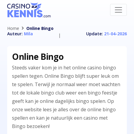
Skip to content
Home
Online Bingo
Auteur:
Mila
Update:
21-04-2026
|
Online Bingo
Steeds vaker kom je in het online casino bingo
spellen tegen. Online Bingo blijft super leuk om
te spelen. Terwijl je normaal weer moet wachten
tot de lokale bingo club weer een bingo feestje
geeft kan je online dagelijks bingo spelen. Op
onze website lees je alles over de online bingo
spellen en kan je natuurlijk een casino met
Bingo bezoeken!