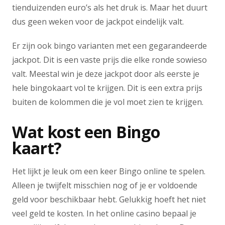
tienduizenden euro’s als het druk is. Maar het duurt
dus geen weken voor de jackpot eindelijk valt.
Er zijn ook bingo varianten met een gegarandeerde
jackpot. Dit is een vaste prijs die elke ronde sowieso
valt. Meestal win je deze jackpot door als eerste je
hele bingokaart vol te krijgen. Dit is een extra prijs
buiten de kolommen die je vol moet zien te krijgen.
Wat kost een Bingo
kaart?
Het lijkt je leuk om een keer Bingo online te spelen.
Alleen je twijfelt misschien nog of je er voldoende
geld voor beschikbaar hebt. Gelukkig hoeft het niet
veel geld te kosten. In het online casino bepaal je