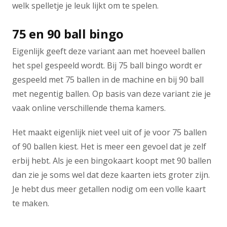
welk spelletje je leuk lijkt om te spelen.
75 en 90 ball bingo
Eigenlijk geeft deze variant aan met hoeveel ballen
het spel gespeeld wordt. Bij 75 ball bingo wordt er
gespeeld met 75 ballen in de machine en bij 90 ball
met negentig ballen. Op basis van deze variant zie je
vaak online verschillende thema kamers.
Het maakt eigenlijk niet veel uit of je voor 75 ballen
of 90 ballen kiest. Het is meer een gevoel dat je zelf
erbij hebt. Als je een bingokaart koopt met 90 ballen
dan zie je soms wel dat deze kaarten iets groter zijn.
Je hebt dus meer getallen nodig om een volle kaart
te maken.